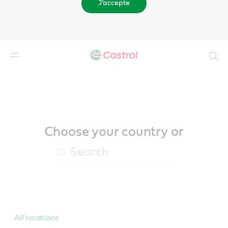
J’accepte
Search
Main
Content
Choose your country or
All locations