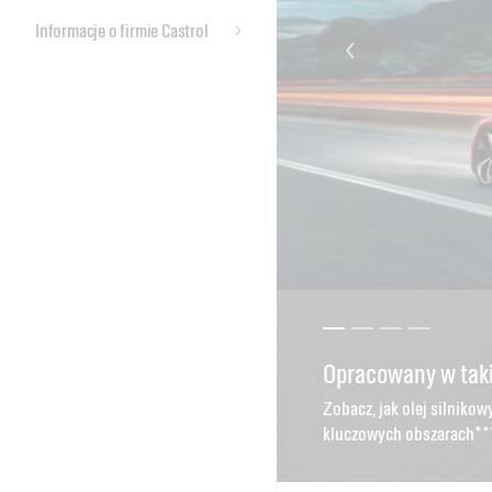
Informacje o firmie Castrol
Opracowany w taki
GTX - Przyczynia s
Program gwarancja
Znajdź właściwy o
Zobacz, jak olej silniko
kluczowych obszarach**