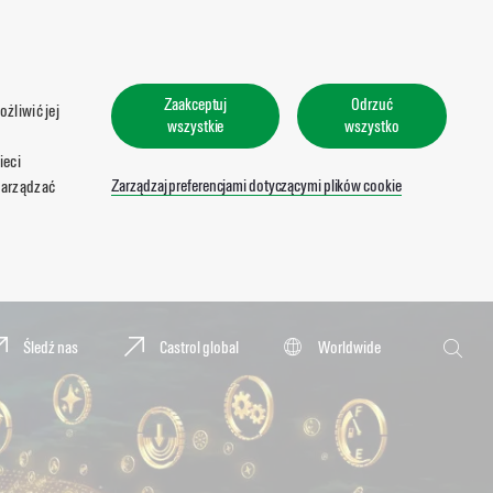
Zaakceptuj
Odrzuć
żliwić jej
wszystkie
wszystko
ieci
Zarządzaj preferencjami dotyczącymi plików cookie
zarządzać
Wyszukaj
Śledź nas
Castrol global
Worldwide
Wyszu