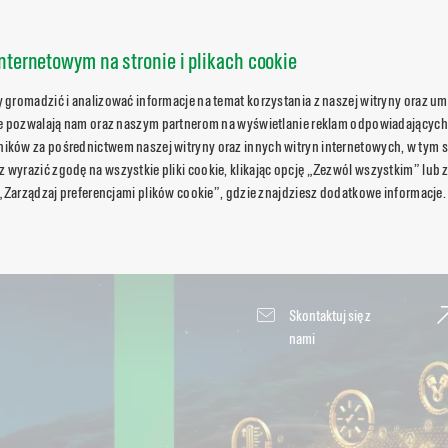
nternetowym na stronie i plikach cookie
gromadzić i analizować informacje na temat korzystania z naszej witryny oraz umo
ie pozwalają nam oraz naszym partnerom na wyświetlanie reklam odpowiadających
ków za pośrednictwem naszej witryny oraz innych witryn internetowych, w tym s
wyrazić zgodę na wszystkie pliki cookie, klikając opcję „Zezwól wszystkim” lub 
 „Zarządzaj preferencjami plików cookie”, gdzie znajdziesz dodatkowe informacje.
Skontaktuj się z
nami