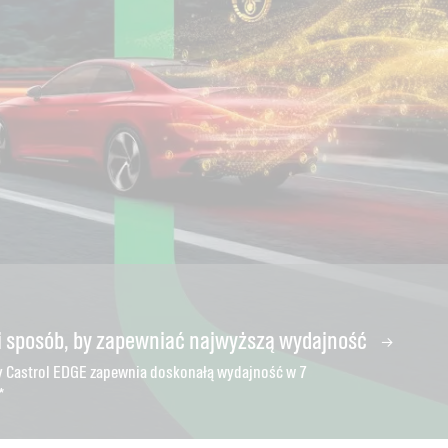
 sposób, by zapewniać najwyższą wydajność
ię do wydłużenia żywotności silnika
 na silnik Castrol
lej
wy Castrol EDGE zapewnia doskonałą wydajność w 7
*