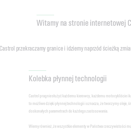
Witamy na stronie internetowej C
Castrol przekraczamy granice i idziemy naprzód ścieżką zmi
Kolebka płynnej technologii
Castrol pragnie służyć każdemu kierowcy, każdemu motocykliście i ka
to możliwe dzięki płynnej technologii i oznacza, że tworzymy oleje, ś
doskonałych parametrach do każdego zastosowania.
Wiemy również, że wszystkie elementy w Państwa rzeczywistości mu