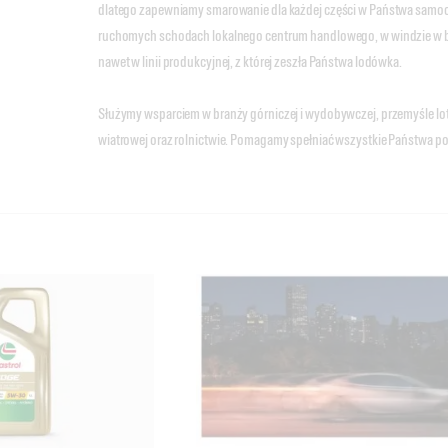
dlatego zapewniamy smarowanie dla każdej części w Państwa samoc
ruchomych schodach lokalnego centrum handlowego, w windzie w b
nawet w linii produkcyjnej, z której zeszła Państwa lodówka.
Służymy wsparciem w branży górniczej i wydobywczej, przemyśle lot
wiatrowej oraz rolnictwie. Pomagamy spełniać wszystkie Państwa po