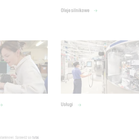
Oleje silnikowe
Usługi
ulaminowi. Sprawdź go
tutaj
.