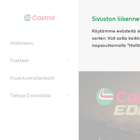
Main
Content
Sivuston liikenne
Käytämme evästeitä siv
varten. Voit sallia kaik
Aloitussivu
napsauttamalla ”Hallits
Tuotteet
Koulutusmateriaalit
Tietoja Castrolista