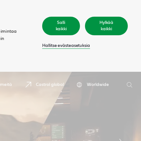
Salli
Hylkää
kaikki
kaikki
oimintaa
äin
Hallitse evästeasetuksia
Hae
 meitä
Castrol global
Worldwide
Hae