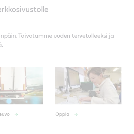
erkkosivustolle
enpäin. Toivotamme uuden tervetulleeksi ja
.
neuvo
Oppia