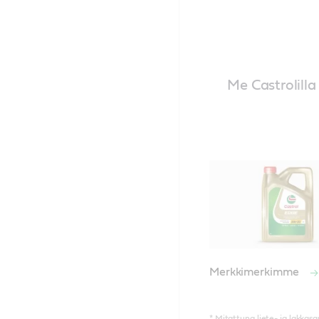
Me Castrolill
Merkkimerkimme
* Mitattuna liete- ja lakkasa