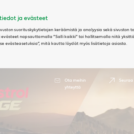
tiedot ja evästeet
uston suorituskykytietojen keräämistä ja analyysia sekä sivuston t
ki evästeet napsauttamalla ”Salli kaikki” tai hallitsemalla niitä yksitt
e evästeasetuksia”, mitä kautta löydät myös lisätietoja asiasta.
Ota meihin
Seuraa
yhteyttä