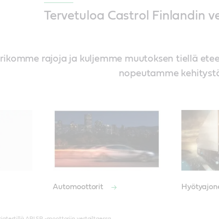
Tervetuloa Castrol Finlandin v
a rikomme rajoja ja kuljemme muutoksen tiellä ete
nopeutamme kehitystä
Automoottorit
Hyötyajo
rjatestillä API SP -moottoriin vertailtaessa