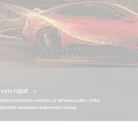
yvyn rajat
identämään moottorin käyttöikää
uotteet joka moottoriin
ritakuu
taa moottorin voiman ja tehokkuuden, jotta
määrällä saadaan enemmän tehoa