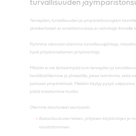
turvallisuuden jaympäristöns
Terveyden, turvallisuuden ja ympäristönsuojelun tavoi
yksinkertaiset: ei onnettomuuksia, ei vahinkoja ihmisille t
Pyrimme olemaan alamme turvallisuusjohtaja, maailma
hyvä yrityskansalainen ja työnantaja.
Mikään ei ole tärkeämpää kuin terveyden ja turvallisu
henkilöstöllemme ja yhteisöille, joissa toimimme, sekä va
jaetussa ympäristössä. Meidän täytyy pysyä valppaina j
pitää toisistamme huolta.
Olemme sitoutuneet seuraaviin:
Asiaankuuluvien lakien, yrityksen käytäntöjen ja 
noudattaminen.