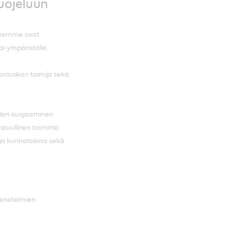
uojeluun
tteemme ovat
ai ympäristölle.
nluokan toimija sekä
uden suojaaminen
stuullinen toiminta
a kurinalaisina sekä
menetelmien