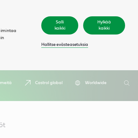
Salli
Hylkää
kaikki
kaikki
oimintaa
äin
Hallitse evästeasetuksia
Hae
 meitä
Castrol global
Worldwide
Hae
öt