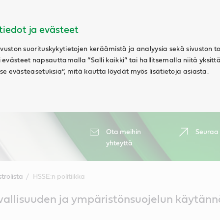
tiedot ja evästeet
uston suorituskykytietojen keräämistä ja analyysia sekä sivuston t
ki evästeet napsauttamalla ”Salli kaikki” tai hallitsemalla niitä yksitt
e evästeasetuksia”, mitä kautta löydät myös lisätietoja asiasta.
Ota meihin
Seuraa
yhteyttä
trolista
HSSE:n politiikka
vallisuuden ja ympäristönsuojelun käytänn