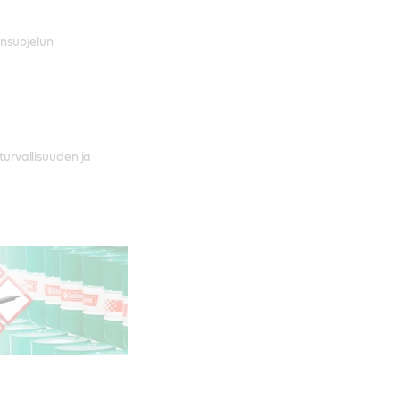
önsuojelun
 turvallisuuden ja