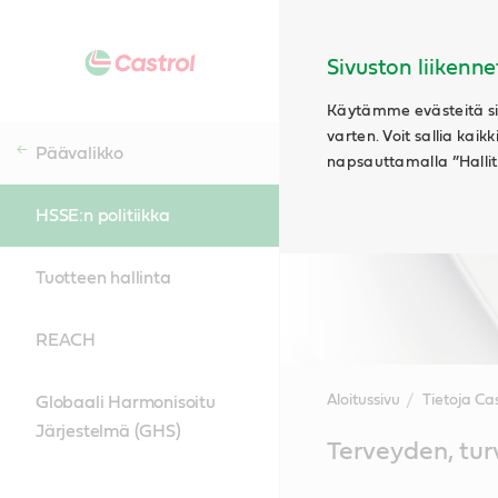
Sivuston liikenne
Käytämme evästeitä siv
varten. Voit sallia kaik
Päävalikko
napsauttamalla ”Hallits
HSSE:n politiikka
Tuotteen hallinta
REACH
Aloitussivu
Tietoja Cas
Globaali Harmonisoitu
Järjestelmä (GHS)
Main
Terveyden, tur
Content