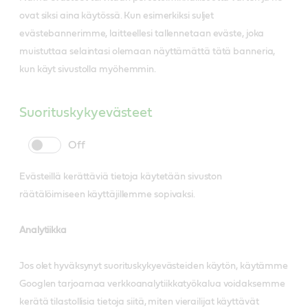
ovat siksi aina käytössä. Kun esimerkiksi suljet
evästebannerimme, laitteellesi tallennetaan eväste, joka
muistuttaa selaintasi olemaan näyttämättä tätä banneria,
kun käyt sivustolla myöhemmin.
Suorituskykyevästeet
cookie
cookie
slider
label
Evästeillä kerättäviä tietoja käytetään sivuston
räätälöimiseen käyttäjillemme sopivaksi.
Analytiikka
Jos olet hyväksynyt suorituskykyevästeiden käytön, käytämme
Googlen tarjoamaa verkkoanalytiikkatyökalua voidaksemme
kerätä tilastollisia tietoja siitä, miten vierailijat käyttävät