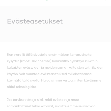
Main
Content
Evästeasetukset
Kun vierailit tällä sivustolla ensimmäisen kerran, sinulta
kysyttiin (ilmoitusbannerissa) haluaisitko hyväksyä kuvatun
kaltaisten evästeiden ja muiden samankaltaisten tekniikoiden
käytön. Voit muuttaa evästeasetuksesi milloin tahansa
käymällä tällä sivulla. Haluaisimme kertoa, miten käytämme
näitä teknologioita.
Jos tarvitset tietoja siitä, mitä evästeet ja muut
samankaltaiset tekniikat ovat, suosittelemme seuraavaa