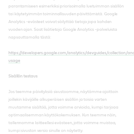
parantamiseen esimerkiksi priorisoimalla luetuimman sisällön
tai käytetyimmän toiminnallisuuden päivittämistä. Google
Analytics -evästeet voivat säilyttää tietoja jopa kahden
vuoden ajan. Saat lisätietoja Google Analytics -palveluista
napsauttamalla tästä:
https://developers.google.com/analytics/devguides/collection/anal
usage
Sisällön testaus
Jos teemme päivityksiä sivustoomme, näytämme ajoittain
joillekin kävijöille alkuperäisen sisällön ja toisia varten
muutamme sisältöä, jotta voimme arvioida, kumpi tarjoaa
optimaalisemman käyttökokemuksen. Kun teemme näin,
tallennamme laitteellesi evästeen, jotta voimme muistaa,
kumpi sivuston versio sinulle on näytetty.