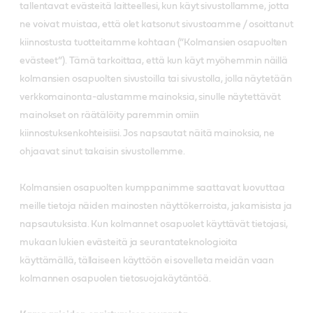
tallentavat evästeitä laitteellesi, kun käyt sivustollamme, jotta
ne voivat muistaa, että olet katsonut sivustoamme / osoittanut
kiinnostusta tuotteitamme kohtaan (”Kolmansien osapuolten
evästeet”). Tämä tarkoittaa, että kun käyt myöhemmin näillä
kolmansien osapuolten sivustoilla tai sivustolla, jolla näytetään
verkkomainonta-alustamme mainoksia, sinulle näytettävät
mainokset on räätälöity paremmin omiin
kiinnostuksenkohteisiisi. Jos napsautat näitä mainoksia, ne
ohjaavat sinut takaisin sivustollemme.
Kolmansien osapuolten kumppanimme saattavat luovuttaa
meille tietoja näiden mainosten näyttökerroista, jakamisista ja
napsautuksista. Kun kolmannet osapuolet käyttävät tietojasi,
mukaan lukien evästeitä ja seurantateknologioita
käyttämällä, tällaiseen käyttöön ei sovelleta meidän vaan
kolmannen osapuolen tietosuojakäytäntöä.