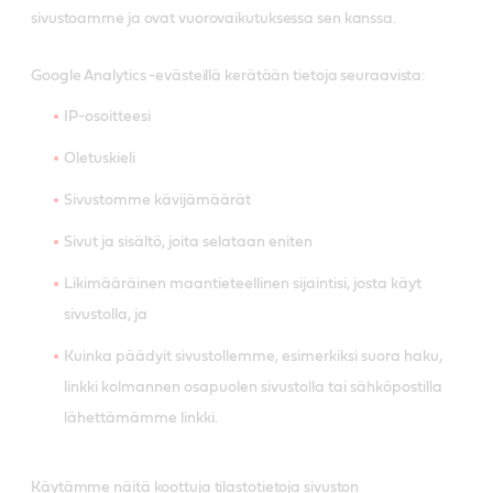
sivustoamme ja ovat vuorovaikutuksessa sen kanssa.
Google Analytics -evästeillä kerätään tietoja seuraavista:
IP-osoitteesi
Oletuskieli
Sivustomme kävijämäärät
Sivut ja sisältö, joita selataan eniten
Likimääräinen maantieteellinen sijaintisi, josta käyt
sivustolla, ja
Kuinka päädyit sivustollemme, esimerkiksi suora haku,
linkki kolmannen osapuolen sivustolla tai sähköpostilla
lähettämämme linkki.
Käytämme näitä koottuja tilastotietoja sivuston