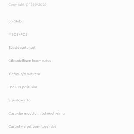
Copyright © 1999-2026
bp Global
MSDS/PDS
Evästeasetukset
Oikeudellinen huomautus
Tietosuojalausunto
HSSE:N politiikka
Sivustokartta
Castrolin moottorin takuuohjelma
Castrol yleiset toimitusehdot