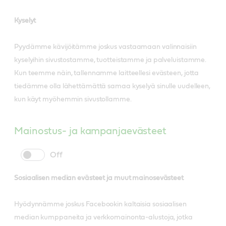
Kyselyt
Pyydämme kävijöitämme joskus vastaamaan valinnaisiin
kyselyihin sivustostamme, tuotteistamme ja palveluistamme.
Kun teemme näin, tallennamme laitteellesi evästeen, jotta
tiedämme olla lähettämättä samaa kyselyä sinulle uudelleen,
kun käyt myöhemmin sivustollamme.
Mainostus- ja kampanjaevästeet
cookie
cookie
slider
label
Sosiaalisen median evästeet ja muut mainosevästeet
Hyödynnämme joskus Facebookin kaltaisia sosiaalisen
median kumppaneita ja verkkomainonta-alustoja, jotka