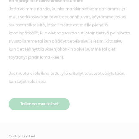
Kampanjoiden onnistumisen seuranta
Jotta voimme nähdä, kuinka markkinointikampanjamme ja
muut verkkosivuston tavoitteet onnistuvat, käytämme joskus
seurantapikseleitä, jotka ilmoittavat meille pienellä
koodinpätkällä, kun olet napsauttanut jotain tiettyä painiketta
sivustollamme tai kun päädyt tietylle sivulle (esim. kiitossivu,
kun olet tehnyt tilauksen johonkin palveluumme tai olet
täyttänyt jonkin lomakkeen).
Jos muuta ei ole ilmoitettu, yllä eritellyt evästeet säilytetään,
kun suljet selaimesi.
Tallenna muutokset
Castrol Limited