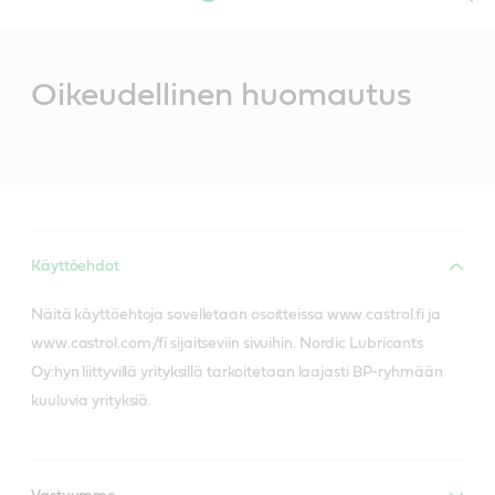
Main
Content
Oikeudellinen huomautus
Käyttöehdot
Näitä käyttöehtoja sovelletaan osoitteissa www.castrol.fi ja
www.castrol.com/fi sijaitseviin sivuihin. Nordic Lubricants
Oy:hyn liittyvillä yrityksillä tarkoitetaan laajasti BP-ryhmään
kuuluvia yrityksiä.