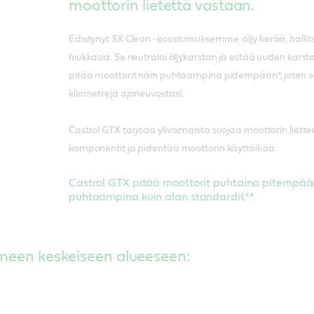
moottorin lietettä vastaan.
WSS-M2C913-B
Castrol takaa, että se s
VW 504 00/ 5
Täyttää Fiat 9
VW 501 01/ 50
käytettäväksi seuraavi
/ WSS-M2C913
Edistynyt 3X Clean -koostumuksemme: öljy kerää, hallit
Meets MB 229.
Täyttää MB 226
Meets Fiat 9.5
tapauksessa: MB 229.1
hiukkasia. Se neutraloi öljykarstan ja estää uuden kars
G2
pitää moottorit näin puhtaampina pidempään*, joten
Castrol takaa, että 
Castrol suositt
kilometrejä ajoneuvostasi.
täydellisesti käytet
OPEL OV 040 1
teknisten tietojen 
Castrol GTX tarjoaa ylivoimaista suojaa moottorin liette
RN0700/RN0710
komponentit ja pidentää moottorin käyttöikää.
Castrol GTX pitää moottorit puhtaina pitempää
puhtaampina kuin alan standardit**.
lmeen keskeiseen alueeseen: