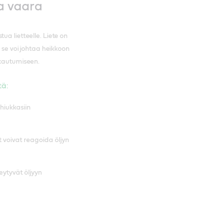
a vaara
ua lietteelle. Liete on
, se voi johtaa heikkoon
kkautumiseen.
tä:
hiukkasiin
voivat reagoida öljyn
ytyvät öljyyn