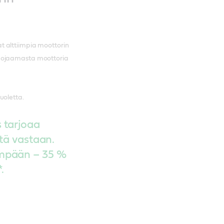
 alttiimpia moottorin
tä suojaamasta moottoria
uoletta.
 tarjoaa
ttä vastaan.
empään – 35 %
.