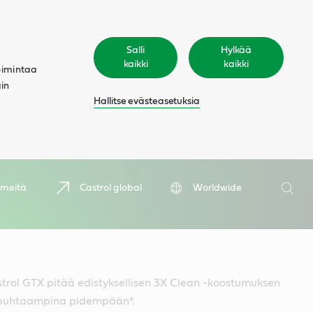
Salli
Hylkää
kaikki
kaikki
oimintaa
äin
Hallitse evästeasetuksia
Hae
 meitä
Castrol global
Worldwide
Hae
strol GTX pitää edistyksellisen 3X Clean -koostumuksen
t puhtaampina pidempään*.