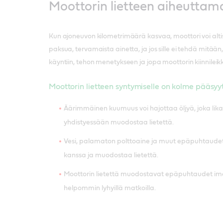
Moottorin lietteen aiheuttam
Kun ajoneuvon kilometrimäärä kasvaa, moottori voi altist
paksua, tervamaista ainetta, ja jos sille ei tehdä mitään
käyntiin, tehon menetykseen ja jopa moottorin kiinnilei
Moottorin lietteen syntymiselle on kolme pääsyy
Äärimmäinen kuumuus voi hajottaa öljyä, joka lika
yhdistyessään muodostaa lietettä.
Vesi, palamaton polttoaine ja muut epäpuhtaudet 
kanssa ja muodostaa lietettä.
Moottorin lietettä muodostavat epäpuhtaudet ime
helpommin lyhyillä matkoilla.