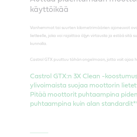
käyttöikää
Vanhemmat tai suurten kilometrimäärien ajoneuvot ovat
lietteelle, joka voi rajoittaa öljyn virtausta ja estää si
kunnolla.
Castrol GTX puuttuu tähän ongelmaan, jotta voit ajaa h
Castrol GTX:n 3X Clean -koostumus
ylivoimaista suojaa moottorin liete
Pitää moottorit puhtaampina pid
puhtaampina kuin alan standardit**