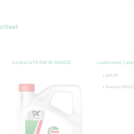
otteet
Castrol GTX 0W-16 AN2022
Luokitukset / ala
API SP
Renault AN20