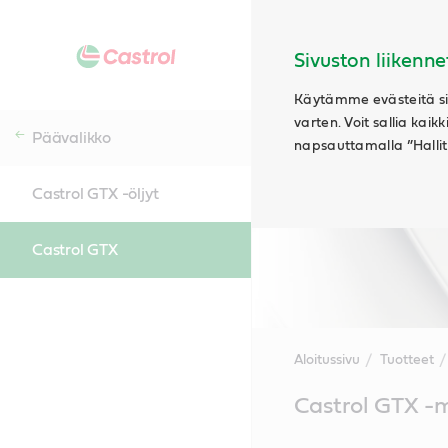
Sivuston liikenne
Käytämme evästeitä siv
varten. Voit sallia kaik
Päävalikko
napsauttamalla ”Hallits
Castrol GTX -öljyt
Castrol GTX
Aloitussivu
Tuotteet
Main
Castrol GTX -m
Content