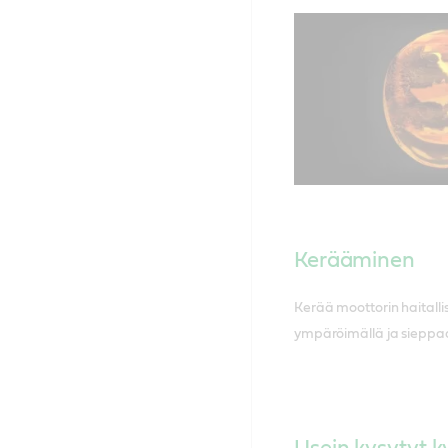
Kerääminen
Kerää moottorin haitallise
ympäröimällä ja sieppa