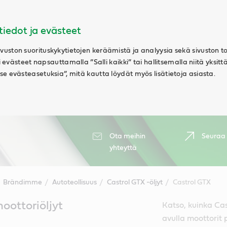
tiedot ja evästeet
uston suorituskykytietojen keräämistä ja analyysia sekä sivuston t
ki evästeet napsauttamalla ”Salli kaikki” tai hallitsemalla niitä yksitt
e evästeasetuksia”, mitä kautta löydät myös lisätietoja asiasta.
Ota meihin
Seuraa
yhteyttä
Brändimme
Autoteollisuus
Castrol GTX -öljyt
Castrol GTX
oottoriöljyt
Katso, kuinka Ca
avulla moottori