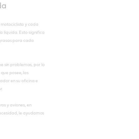
da
 motociclista y cada
 líquida. Esto significa
y grasas para cada
 sin problemas, por lo
 que posee, las
ador en su oficina e
r.
ros y aviones, en
necesidad, le ayudamos