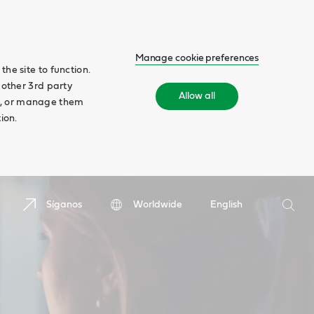
Manage cookie preferences
he site to function.
 other 3rd party
Allow all
ll', or manage them
ion.
Buscar
Síganos
Worldwide
English
Busca