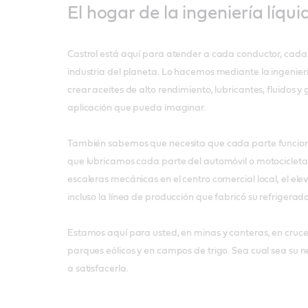
El hogar de la ingeniería líqui
Castrol está aquí para atender a cada conductor, cada
industria del planeta. Lo hacemos mediante la ingeniería
crear aceites de alto rendimiento, lubricantes, fluidos 
aplicación que pueda imaginar.
También sabemos que necesita que cada parte funcione
que lubricamos cada parte del automóvil o motocicleta
escaleras mecánicas en el centro comercial local, el elev
incluso la línea de producción que fabricó su refrigerado
Estamos aquí para usted, en minas y canteras, en cruce
parques eólicos y en campos de trigo. Sea cual sea su 
a satisfacerla.