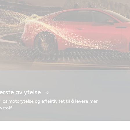
terste av ytelse
ing for alle motorer
l å forlenge motorens levetid
løs motorytelse og effektivitet til å levere mer
stoff.