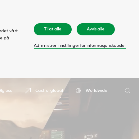
Tillat alle
Avvis alle
edet vårt
ke på
Administrer innstillinger for informasjonskapsler
Søk
ølg oss
Castrol global
Worldwide
Søk