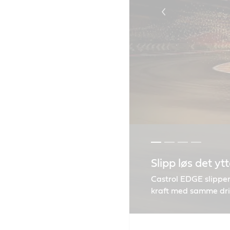
Slipp løs det yt
Liquid engineer
GTX - Bidrar ti
Finn riktig olje
Castrol EDGE slipper 
kraft med samme driv