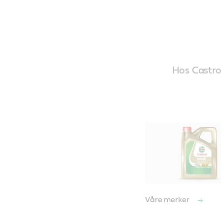
Hos Castrol
Våre merker