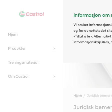
Informasjon om n
Vi bruker informasjonsk
og for at nettstedet sk
Hjem
«Tillat alle». Alternati
informasjonskapsler», 
Produkter
Treningsmaterial
Om Castrol
Hjem
Juridisk bemer
Main
Juridisk beme
Content