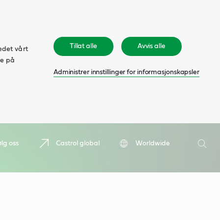
Tillat alle
Avvis alle
edet vårt
ke på
Administrer innstillinger for informasjonskapsler
Søk
ølg oss
Castrol global
Worldwide
Søk