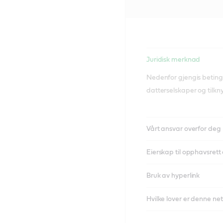
Juridisk merknad
Nedenfor gjengis betinge
datterselskaper og tilkn
Vårt ansvar overfor deg
Eierskap til opphavsret
Bruk av hyperlink
Hvilke lover er denne ne