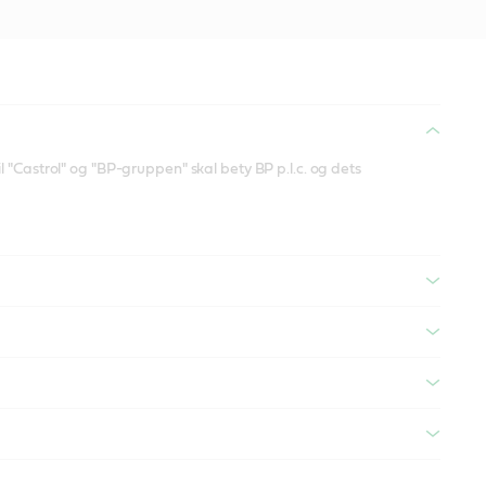
 "Castrol" og "BP-gruppen" skal bety BP p.l.c. og dets