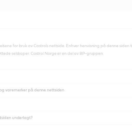
lsene for bruk av Castrols nettside. Enhver henvisning på denne siden til
yttede selskaper. Castrol Norge er en del av BP-gruppen.
t og varemerker på denne nettsiden
ttsiden underlagt?