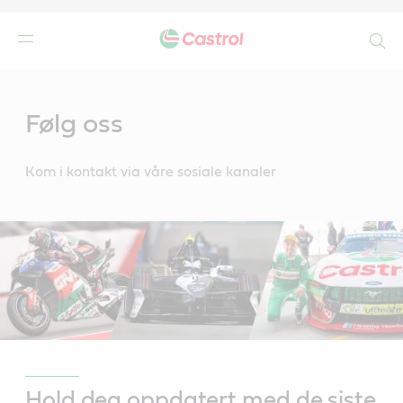
Search
Main
Content
Følg oss
Kom i kontakt via våre sosiale kanaler
Hold deg oppdatert med de siste