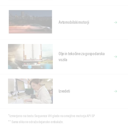
Avtomobilski motorji
Olje in tekočine za gospodarska
vozila
Izvedeti
*Izmerjeno na testu Sequence VH glede na omejitve motorja API SP
** Sama slika ne odraža dejanske embalaže.