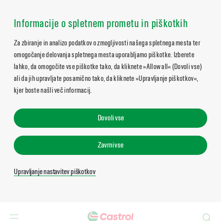
Main
Content
Informacije o spletnem prometu in piškotkih
Za zbiranje in analizo podatkov o zmogljivosti našega spletnega mesta ter
omogočanje delovanja spletnega mesta uporabljamo piškotke. Izberete
lahko, da omogočite vse piškotke tako, da kliknete »Allow all« (Dovoli vse)
ali da jih upravljate posamično tako, da kliknete »Upravljanje piškotkov«,
kjer boste našli več informacij.
Dovoli vse
Zavrni vse
Upravljanje nastavitev piškotkov
Search