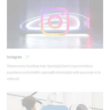
Instagram
Udarne novice, ki podirajo meje. Spremljajte Castrol za posodobitve o 
popolnoma novih izdelkih, najnovejših informacijah naših sponzorjev in še 
veliko več.