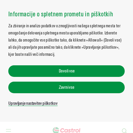
Informacije o spletnem prometu in piškotkih
Za zbiranje in analizo podatkov o zmogljivosti našega spletnega mesta ter
omogočanje delovanja spletnega mesta uporabljamo piškotke. Izberete
lahko, da omogočite vse piškotke tako, da kliknete »Allow all« (Dovoli vse)
ali da jih upravljate posamično tako, da kliknete »Upravljanje piškotkov«,
kjer boste našli več informacij.
Dovoli vse
Zavrni vse
Upravljanje nastavitev piškotkov
Search