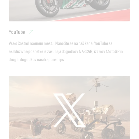
YouTube
Vse o Castrol na enem mestu. Naročite se na naš kanal YouTube za 
ekskluzivne posnetke iz zakulisja dogodkov NASCAR, izzivov MotoGP in 
drugih dogodkov naših sponzorjev.