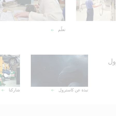
تعلّم
ول
نبذة عن كاسترول
شاركنا