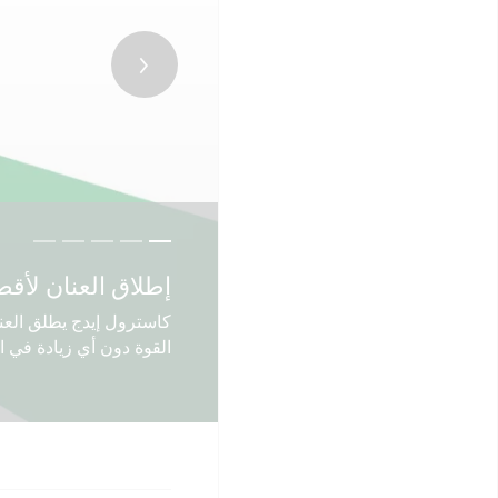
ورش إصلاح السي
إطلاق العنان لأقص
اعثر عن الزيت ا
رينو توصي باستخ
كاسترول ماجناتيك
كاسترول إيدج يطلق العن
القوة دون أي زيادة في ا