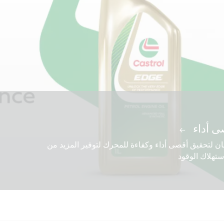
ارات
ى أداء
لمناسب
دام كاسترول
 يحمي ملايين المحركات حول العالم
ان لتحقيق أقصى أداء وكفاءة للمحرك لتوفير المزيد من
ستهلاك الوقود