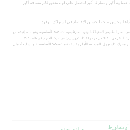
 حصانية أكبر وتسارعًا أكبر لتحصل على قوة تحقق لكم مسافة أكبر
داء المحسن نتيجة لتحسين الاقتصاد في استهلاك الوقود
إنتاج طاقة أكبر من القدر الطبيعي لاستهلاك الوقود مقارنةً بقيم 5W-40 الأساسية، وهو ما تم إثباته من
كاسترول إيدج من حيث الحجم في عام ٢٠٢١.
تم إثباته في اختبار محرك كاسترول؛ المسافة للأمام مقارنةً بقيم 5W-40 الأساسية عبر تسارع أحمال
أو يتجاوزها:
مراجع مفيدة