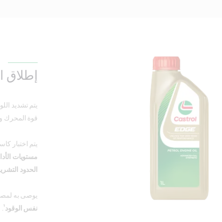
إطلاق ا
يتم تشديد اللو
قوة المحرك وال
يتم اختبار كاس
مستويات الأداء
الحدود التشري
يوصى به لمصنع
¹
نفس الوقود
. 