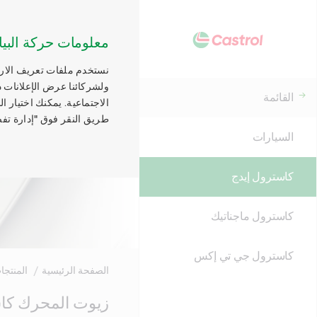
معلومات حركة البيا
نستخدم ملفات تعريف الارتب
ولشركائنا عرض الإعلانات ذ
القائمة
الاجتماعية. يمكنك اختيار 
طريق النقر فوق "إدارة تفض
السيارات
كاسترول إيدج
كاسترول ماجناتيك
كاسترول جي تي إكس
الصفحة الرئيسية
المنتجا
Main
زيوت المحرك كاس
Content