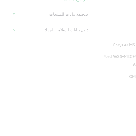
صحيفة بيانات المنتجات
دليل بيانات السلامة للمواد
يار Ford WSS-M2C947-A/
W
GM 
المجال
أو يتجاوزها:
أو يتجاوزها: