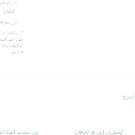
توفر قوة
²
للأمام
يوضح الأ
¹
خلال اختبار المحرك لأكثر من ٨٠% من مجموعة 
²
الطريق.
إيدج
كاسترول إيدج 0W-20 us
يفي بمعايير الصناعة 