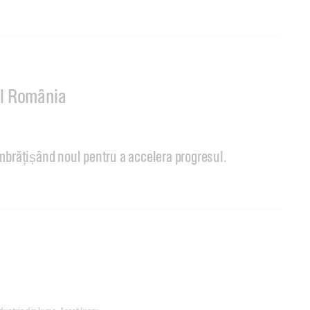
rol România
mbrățișând noul pentru a accelera progresul.