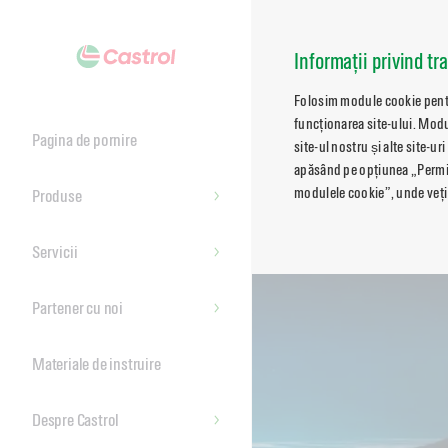
Main
Content
Informații privind tr
Folosim module cookie pentru
funcționarea site-ului. Modu
Pagina de pornire
site-ul nostru și alte site-ur
apăsând pe opțiunea „Permite
modulele cookie”, unde veți 
Produse
Servicii
Partener cu noi
Materiale de instruire
Despre Castrol