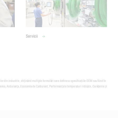
Servicii
r din industrie, obținând multiple formulări care definesc specificațiile OEM sau fiind în
terea, Anduranța, Economia de Carburant, Performanța la temperaturi ridicate, Curățenia și