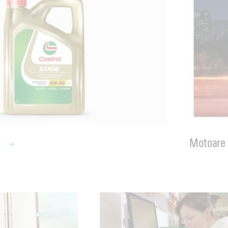
e
Motoare