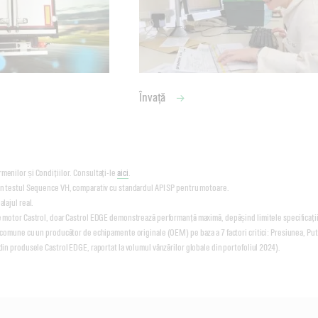
Învață
menilor și Condițiilor. Consultați-le
aici
.
în testul Sequence VH, comparativ cu standardul API SP pentru motoare.
lajul real.
 motor Castrol, doar Castrol EDGE demonstrează performanță maximă, depășind limitele specificațiilo
i comune cu un producător de echipamente originale (OEM) pe baza a 7 factori critici: Presiunea, Pu
din produsele Castrol EDGE, raportat la volumul vânzărilor globale din portofoliul 2024).