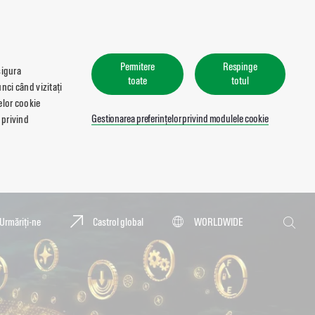
Permitere
Respinge
sigura
toate
totul
nci când vizitați
lelor cookie
Gestionarea preferințelor privind modulele cookie
 privind
Căutare
Urmăriți-ne
Castrol global
WORLDWIDE
Căutar