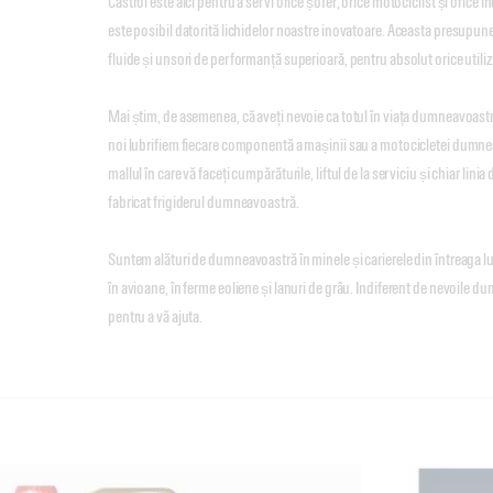
Castrol este aici pentru a servi orice șofer, orice motociclist și orice 
este posibil datorită lichidelor noastre inovatoare. Aceasta presupune c
fluide și unsori de performanță superioară, pentru absolut orice utili
Mai știm, de asemenea, că aveți nevoie ca totul în viața dumneavoastr
noi lubrifiem fiecare componentă a mașinii sau a motocicletei dumnea
mallul în care vă faceți cumpărăturile, liftul de la serviciu și chiar linia
fabricat frigiderul dumneavoastră.
Suntem alături de dumneavoastră în minele și carierele din întreaga l
în avioane, în ferme eoliene și lanuri de grâu. Indiferent de nevoile 
pentru a vă ajuta.