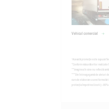
Vehicul comercial
¹Această promoție este supusă Ter
*Conform măsurătorilor realizate 
**Imaginea în sine nu reflectă amba
***Din întreaga gamă de uleiuri de
curs de elaborare a unei formulăr
protecția împotriva Uzurii (> 80% 