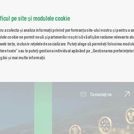
aficul pe site și modulele cookie
 a colecta și analiza informații privind performanța site-ului nostru și pentru a a
lele cookie ne permit nouă și partenerilor noștri să vă afișăm reclame relevante atu
i web terțe, inclusiv rețelele de socializare. Puteți alege să permiteți folosirea modu
re toate” sau le puteți gestiona individual apăsând pe „Gestionarea preferințelor
găsi și mai multe informații.
Contactaţi-ne