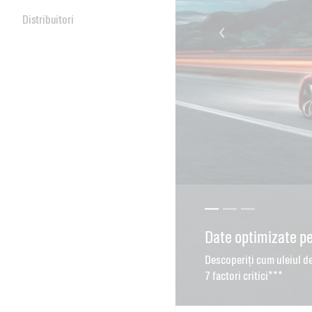
Distribuitori
Date optimizate 
GTX - Ajută la pre
Găsiți uleiul potriv
Descoperiți cum uleiul d
7 factori critici***