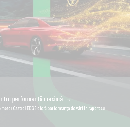
pentru performanță maximă
lungirea duratei de viață a motorului
it
e motor Castrol EDGE oferă performanțe de vârf în raport cu