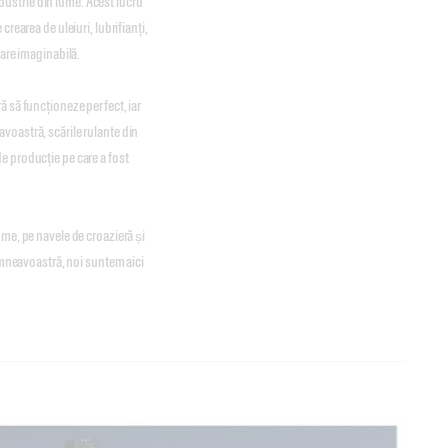
industrie din lume. Acest lucru
rearea de uleiuri, lubrifianți,
zare imaginabilă.
ă să funcționeze perfect, iar
voastră, scările rulante din
 de producție pe care a fost
ume, pe navele de croazieră și
dumneavoastră, noi suntem aici