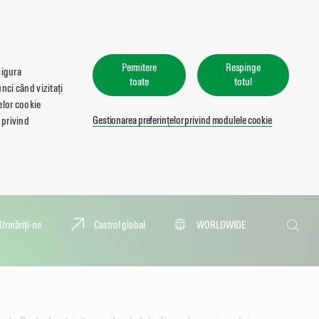
Permitere
Respinge
sigura
toate
totul
nci când vizitați
lelor cookie
Gestionarea preferințelor privind modulele cookie
 privind
Căutare
Urmăriți-ne
Castrol global
WORLDWIDE
Căutar