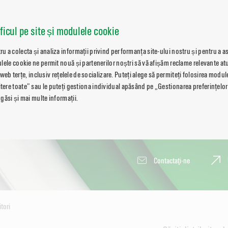
aficul pe site și modulele cookie
 a colecta și analiza informații privind performanța site-ului nostru și pentru a a
lele cookie ne permit nouă și partenerilor noștri să vă afișăm reclame relevante atu
i web terțe, inclusiv rețelele de socializare. Puteți alege să permiteți folosirea modu
re toate” sau le puteți gestiona individual apăsând pe „Gestionarea preferințelor
găsi și mai multe informații.
Contactaţi-ne
itori