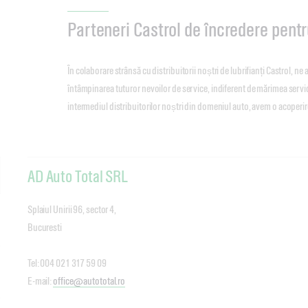
Parteneri Castrol de încredere pentru
În colaborare strânsă cu distribuitorii noștri de lubrifianți Castrol, ne
întâmpinarea tuturor nevoilor de service, indiferent de mărimea serv
intermediul distribuitorilor noștri din domeniul auto, avem o acoperir
AD Auto Total SRL
Splaiul Unirii 96, sector 4,
Bucuresti
Tel: 004 021 317 59 09
E-mail:
office@autototal.ro