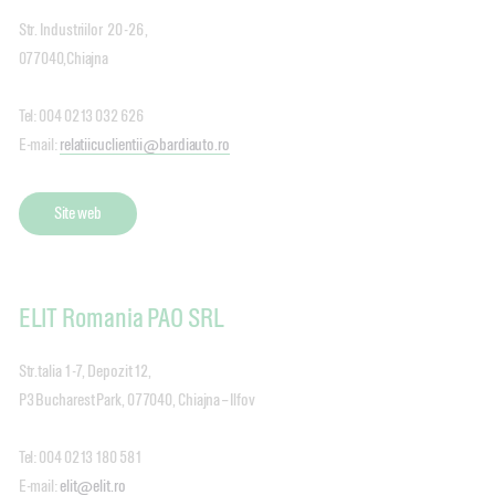
Str. Industriilor
20 -26 ,
077040,Chiajna
Tel: 004 0213 032 626
E-mail:
relatiicuclientii@bardiauto.ro
Site web
ELIT Romania PAO SRL
Str.talia 1-7, Depozit 12,
P3 Bucharest Park, 077040, Chiajna – Ilfov
Tel: 004 0213 180 581
E-mail:
elit@elit.ro