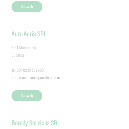
Site web
Auto Adria SRL
Str. Mărășești 47,
Suceava
Tel: 004 0230 532 603
E-mail:
secretariat@autoadria.ro
Site web
Barady Services SRL