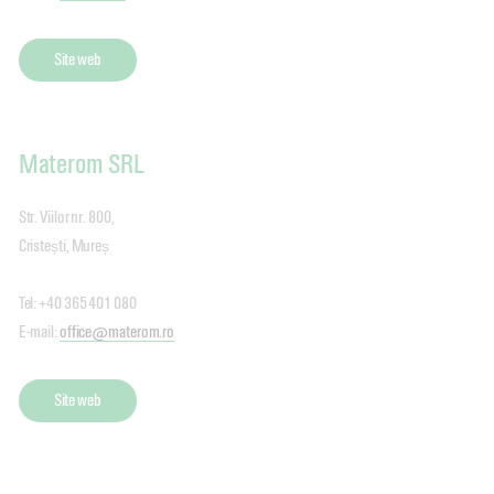
Site web
Materom SRL
Str. Viilor nr. 800,
Cristești, Mureș
Tel: +40 365 401 080
E-mail:
office@materom.ro
Site web