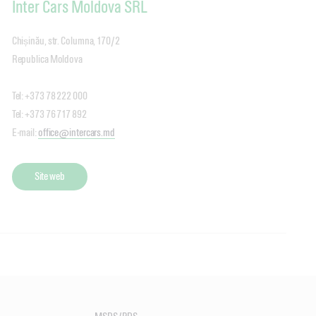
Inter Cars Moldova SRL
Chișinău, str. Columna, 170/2
Republica Moldova
Tel: +373 78 222 000
Tel: +373 76 717 892
E-mail:
office@intercars.md
Site web
Eurostandard Group SRL
Augsburg International SRL
Bdul. Iuliu Maniu nr. 246, Clădirea Master, Etaj 4, Cam. 412
Head Office, Bucuresti-Pitesti
Sector 6, București
Highway, Sos. De Centura 5-6