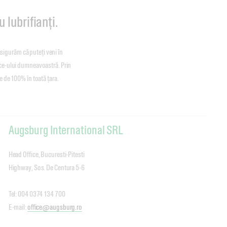
 lubrifianți.
 asigurăm că puteți veni în
ice-ului dumneavoastră. Prin
e de 100% în toată țara.
Augsburg International SRL
Head Office, Bucuresti-Pitesti
Highway, Sos. De Centura 5-6
Tel: 004 0374 134 700
E-mail:
office@augsburg.ro