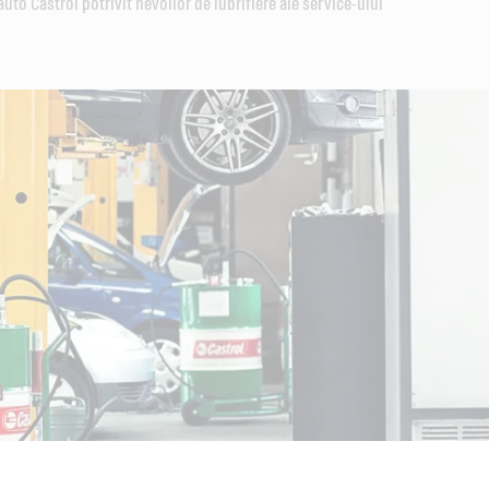
auto Castrol potrivit nevoilor de lubrifiere ale service-ului