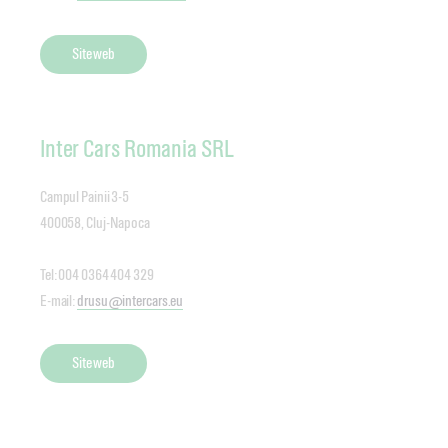
Site web
Inter Cars Romania SRL
Campul Painii 3-5
400058, Cluj-Napoca
Tel: 004 0364 404 329
E-mail:
drusu@intercars.eu
Site web