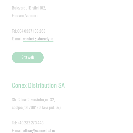
Bulevardul Brailei 102,
Focsani, Vrancea
Tel: 004 0337 108 268
E-mail:
contact@barady.ro
Site web
Conex Distribution SA
Str. Calea Chișinăului, nr. 32,
cod poștal 700180, Iași, jud. Iași
Tel: +40 232 273 443
E-mail:
office@conexdist.ro