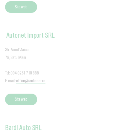
Site web
Autonet Import SRL
Str. Aurel Vlaicu
78, Satu Mare
Tel: 004 0261 710 588
E-mail:
office@autonet.ro
Site web
Bardi Auto SRL