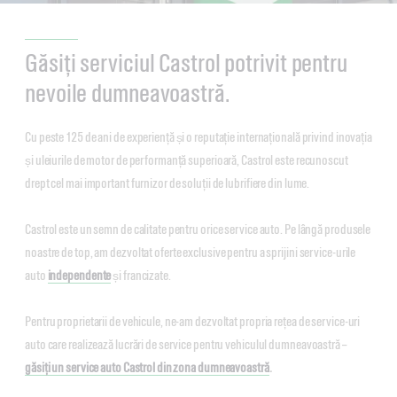
Găsiți serviciul Castrol potrivit pentru
nevoile dumneavoastră.
Cu peste 125 de ani de experiență și o reputație internațională privind inovația
și uleiurile de motor de performanță superioară, Castrol este recunoscut
drept cel mai important furnizor de soluții de lubrifiere din lume.
Castrol este un semn de calitate pentru orice service auto. Pe lângă produsele
noastre de top, am dezvoltat oferte exclusive pentru a sprijini service-urile
auto
independente
și francizate.
Pentru proprietarii de vehicule, ne-am dezvoltat propria rețea de service-uri
auto care realizează lucrări de service pentru vehiculul dumneavoastră –
găsiți un service auto Castrol din zona dumneavoastră
.