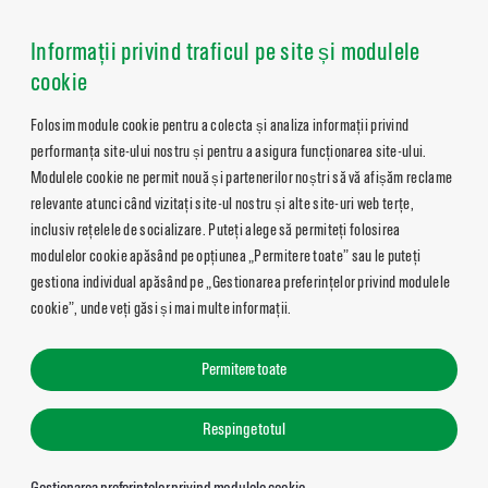
Informații privind traficul pe site și modulele
cookie
Folosim module cookie pentru a colecta și analiza informații privind
performanța site-ului nostru și pentru a asigura funcționarea site-ului.
Modulele cookie ne permit nouă și partenerilor noștri să vă afișăm reclame
relevante atunci când vizitați site-ul nostru și alte site-uri web terțe,
inclusiv rețelele de socializare. Puteți alege să permiteți folosirea
modulelor cookie apăsând pe opțiunea „Permitere toate” sau le puteți
gestiona individual apăsând pe „Gestionarea preferințelor privind modulele
cookie”, unde veți găsi și mai multe informații.
Permitere toate
Respinge totul
Gestionarea preferințelor privind modulele cookie