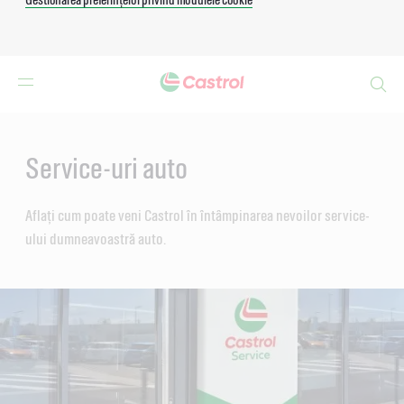
Search
Main
Content
Service-uri auto
Aflați cum poate veni Castrol în întâmpinarea nevoilor service-
ului dumneavoastră auto.