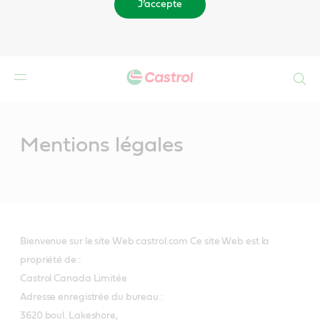
J’accepte
Search
Main
Content
Mentions légales
Bienvenue sur le site Web castrol.com Ce site Web est la
propriété de :
Castrol Canada Limitée
Adresse enregistrée du bureau :
3620 boul. Lakeshore,