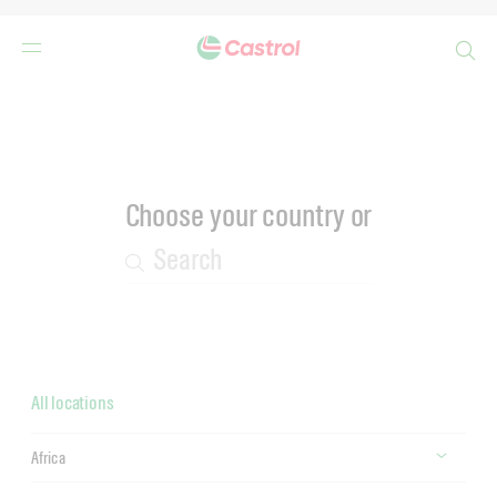
Search
Main
Content
Choose your country or
All locations
Africa