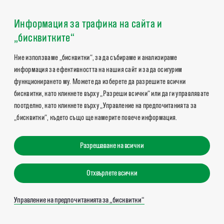
Информация за трафика на сайта и
„бисквитките“
Ние използваме „бисквитки“, за да събираме и анализираме
информация за ефективността на нашия сайт и за да осигурим
функционирането му. Можете да изберете да разрешите всички
бисквитки, като кликнете върху „Разреши всички“ или да ги управлявате
поотделно, като кликнете върху „Управление на предпочитанията за
„бисквитки“, където също ще намерите повече информация.
Разрешаване на всички
Отхвърлете всички
Управление на предпочитанията за „бисквитки“