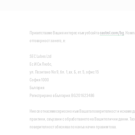
Приветстваме Вашия интерес към уебсайта
castrol.com/bg
. Комп
отговорност за него, е:
SEC Lubes Ltd
Ес И Си Любс,
ул. Позитано Nо 9, бл. 1, вх. Б, ет. 5, офис 15
София 1000
България
Регистрирано в България: BG201623486
Ние се отнасяме сериозно към Вашата поверителност и искаме д
практики, свързани с обработването на Вашите лични данни. Та
поверителност обяснява по какъв начин правим това.