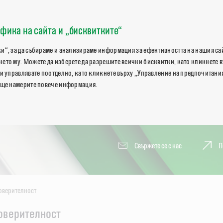
фика на сайта и „бисквитките“
и“, за да събираме и анализираме информация за ефективността на нашия сай
ето му. Можете да изберете да разрешите всички бисквитки, като кликнете 
и управлявате поотделно, като кликнете върху „Управление на предпочитания
 ще намерите повече информация.
Свържете се с нас
П
оверителност
оверителност