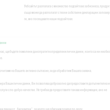
Уебсайтът разполага с множество подсайтове за бизнеса, продукт
също може да разполагат с техни собствени декларации за повер
ги, ако посещавате наши подсайтове.
данни
 нас, ще бъдете помолени да изпратите определени лични данни, които са ни необх
но.
разчитаме на Вашето активно съгласие, за да обработим Вашата заявка.
бира Ваши лични данни, Ви позволява доброволно да предоставите допълнителна и
слуги с по-добро качество. Не трябва да предоставяте такава информация, ако не
ни данни от „бисквитки“, за което ще обясним повече по-долу.