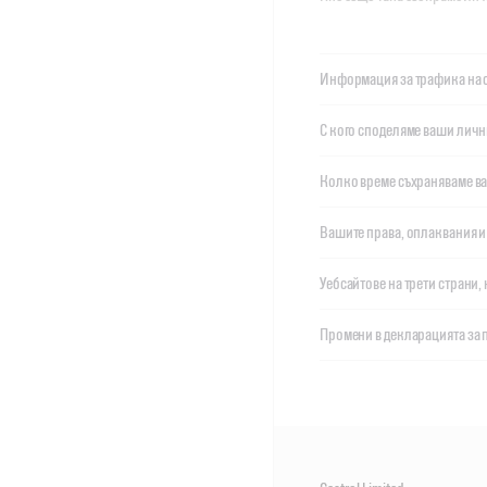
Информация за трафика на с
С кого споделяме ваши лични
Колко време съхраняваме 
Вашите права, оплаквания и 
Уебсайтове на трети страни,
Промени в декларацията за