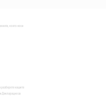
анията, която носи
а разберете нашите
зи Декларация за