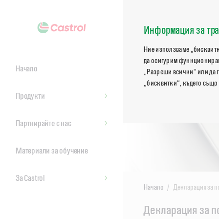
Информация за тра
Ние използваме „бисквитк
да осигурим функциониран
Начало
„Разреши всички“ или да г
„бисквитки“, където също
Продукти
Партнирайте с нас
Материали за обучение
За Castrol
Начало
Декларация за п
Main
Декларация за п
Content