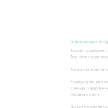
Кога събираме ваши лични 
Ако решите да се свържете с
Това е абсолютно добровол
Ако се свържете с нас, ние 
Ако дадена форма, която съ
помогне да Ви предоставим у
желаете да го правите.
Ние също така събираме лич