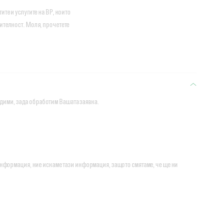
ите и услугите на ВР, които
ителност. Моля, прочетете
одими, за да обработим Вашата заявка.
нформация, ние искаме тази информация, защото смятаме, че ще ни