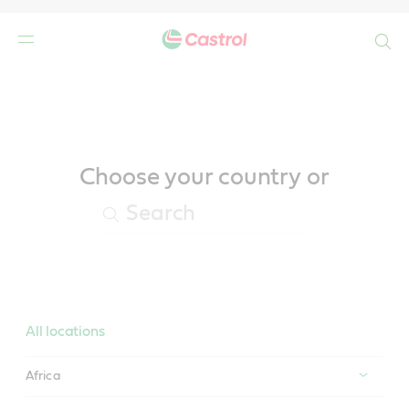
Search
Main
Content
Choose your country or
All locations
Africa