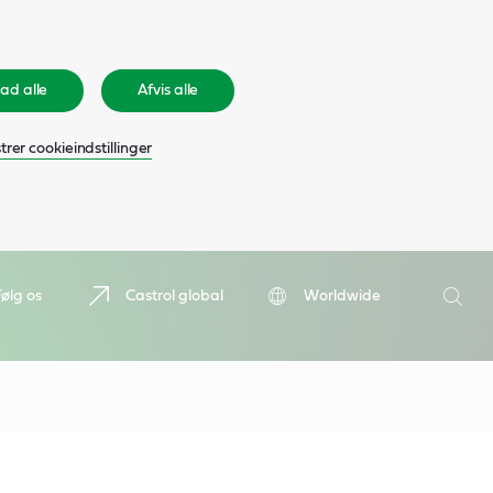
lad alle
Afvis alle
rer cookieindstillinger
Søge
Følg os
Castrol global
Worldwide
Søge