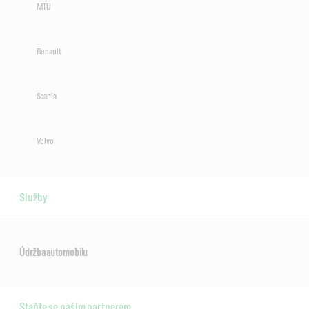
MTU
Renault
Scania
Volvo
Služby
Údržba automobilu
Staňte se naším partnerem