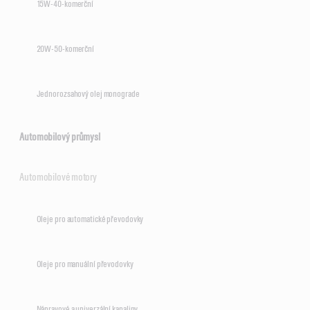
15W-40-komerční
20W-50-komerční
Jednorozsahový olej monograde
Automobilový průmysl
Automobilové motory
Oleje pro automatické převodovky
Oleje pro manuální převodovky
Nápravové a univerzální kapaliny