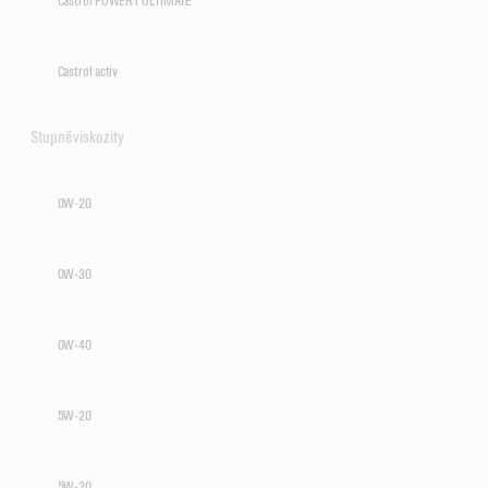
Castrol POWER1 ULTIMATE
Castrol activ
Stupně viskozity
0W-20
0W-30
0W-40
5W-20
5W-30