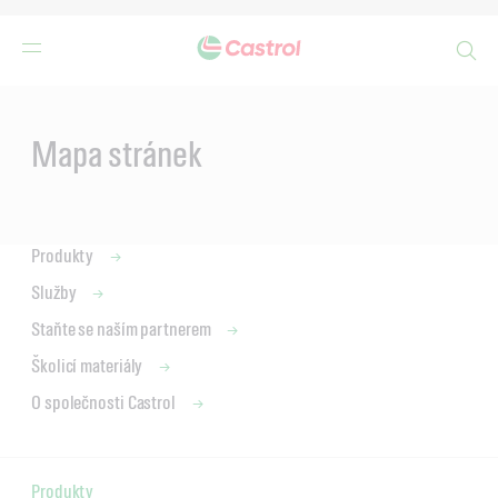
Search
Main
Content
Mapa stránek
Produkty
Služby
Staňte se naším partnerem
Školicí materiály
O společnosti Castrol
Produkty