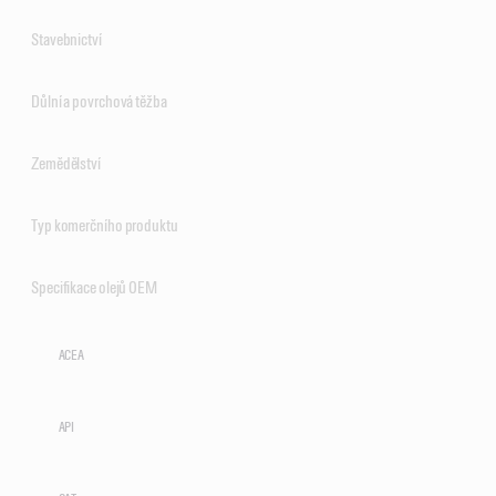
Stavebnictví
Důlní a povrchová těžba
Zemědělství
Typ komerčního produktu
Specifikace olejů OEM
ACEA
API