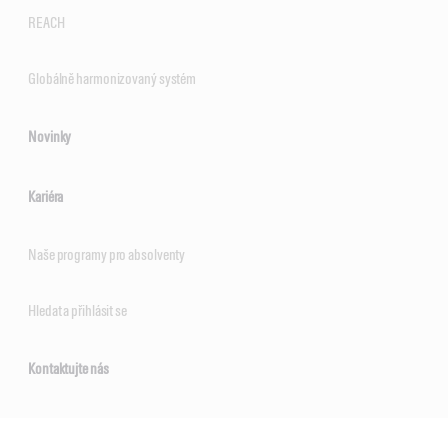
REACH
Globálně harmonizovaný systém
Novinky
Kariéra
Naše programy pro absolventy
Hledat a přihlásit se
Kontaktujte nás