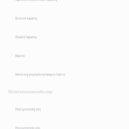
Brzdové kapaliny
Chladicí kapaliny
Maziva
Motorový proplachový šampon Castrol
Složení automotorového oleje
Plně syntetický olej
Polosyntetický olej