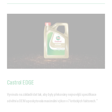
Castrol EDGE
Vyvinuto na základě dat tak, aby byly překonány nejnovější specifikace
odvětví a OEM a poskytovala maximální výkon v 7 kritických faktorech.*