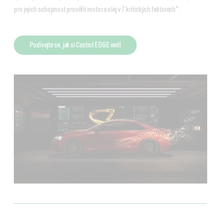
pro jejich schopnost prověřit motor a olej v 7 kritických faktorech*.
Podívejte se, jak si Castrol EDGE vedl