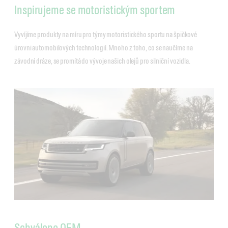
Inspirujeme se motoristickým sportem
Vyvíjíme produkty na míru pro týmy motoristického sportu na špičkové
úrovni automobilových technologií. Mnoho z toho, co se naučíme na
závodní dráze, se promítá do vývoje našich olejů pro silniční vozidla.
Schváleno OEM