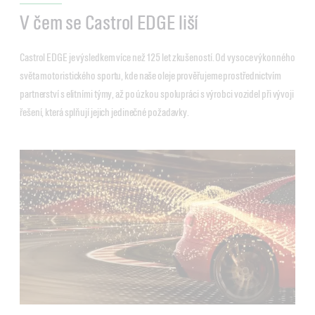
V čem se Castrol EDGE liší
Castrol EDGE je výsledkem více než 125 let zkušeností. Od vysoce výkonného
světa motoristického sportu, kde naše oleje prověřujeme prostřednictvím
partnerství s elitními týmy, až po úzkou spolupráci s výrobci vozidel při vývoji
řešení, která splňují jejich jedinečné požadavky.