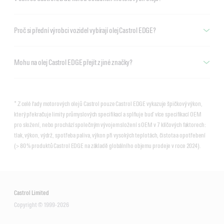
Proč si přední výrobci vozidel vybírají olej Castrol EDGE?
Mohu na olej Castrol EDGE přejít z jiné značky?
* Z celé řady motorových olejů Castrol pouze Castrol EDGE vykazuje špičkový výkon,
který překračuje limity průmyslových specifikací a splňuje buď více specifikací OEM
pro složení, nebo prochází společným vývojem složení s OEM v 7 klíčových faktorech:
tlak, výkon, výdrž, spotřeba paliva, výkon při vysokých teplotách, čistota a opotřebení
(> 80 % produktů Castrol EDGE na základě globálního objemu prodeje v roce 2024).
Castrol Limited
Copyright © 1999-2026