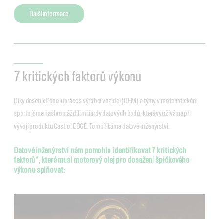
Další informace
7 kritických faktorů výkonu
Díky desetiletí spolupráce s výrobci vozidel (OEM) a týmy v motoristickém
sportu jsme nashromáždili miliardy datových bodů, které využíváme při
vývoji produktu Castrol EDGE. Tomu říkáme datové inženýrství.
Datové inženýrství nám pomohlo identifikovat 7 kritických
faktorů*, které musí motorový olej pro dosažení špičkového
výkonu splňovat: