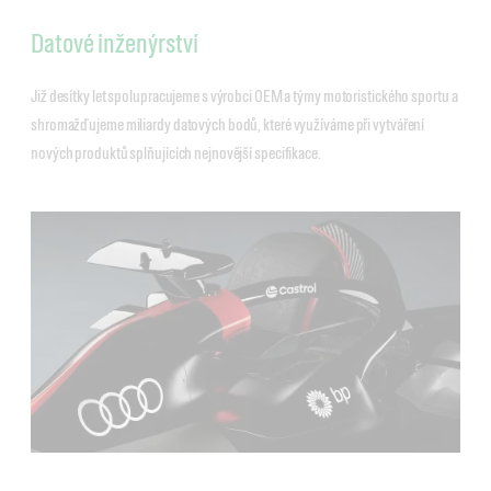
Datové inženýrství
Již desítky let spolupracujeme s výrobci OEM a týmy motoristického sportu a
shromažďujeme miliardy datových bodů, které využíváme při vytváření
nových produktů splňujících nejnovější specifikace.