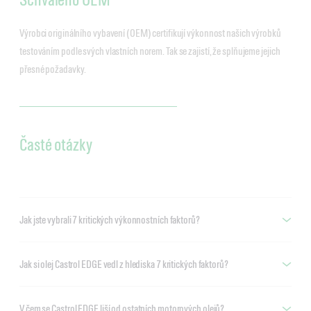
Výrobci originálního vybavení (OEM) certifikují výkonnost našich výrobků
testováním podle svých vlastních norem. Tak se zajistí, že splňujeme jejich
přesné požadavky.
Časté otázky
Jak jste vybrali 7 kritických výkonnostních faktorů?
Jak si olej Castrol EDGE vedl z hlediska 7 kritických faktorů?
V čem se Castrol EDGE liší od ostatních motorových olejů?