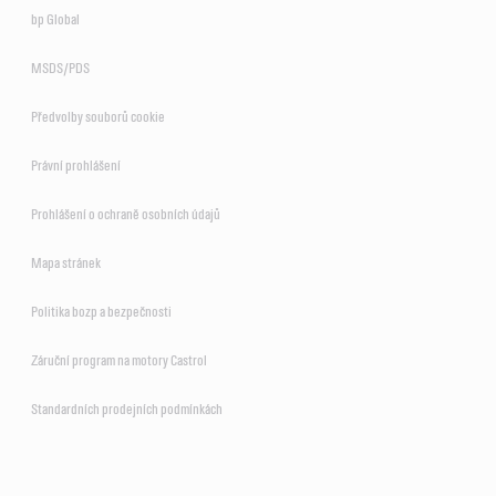
bp Global
MSDS/PDS
Předvolby souborů cookie
Právní prohlášení
Prohlášení o ochraně osobních údajů
Mapa stránek
Politika bozp a bezpečnosti
Záruční program na motory Castrol
Standardních prodejních podmínkách