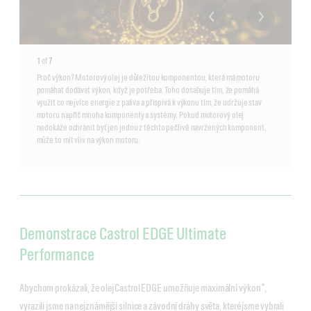
1
of
7
Proč výkon? Motorový olej je důležitou komponentou, která má motoru
pomáhat dodávat výkon, když je potřeba. Toho dosahuje tím, že pomáhá
využít co nejvíce energie z paliva a přispívá k výkonu tím, že udržuje stav
motoru napříč mnoha komponenty a systémy. Pokud motorový olej
nedokáže ochránit byť jen jednu z těchto pečlivě navržených komponent,
může to mít vliv na výkon motoru.
Demonstrace Castrol EDGE Ultimate
Performance
Abychom prokázali, že olej Castrol EDGE umožňuje maximální výkon*,
vyrazili jsme na nejznámější silnice a závodní dráhy světa, které jsme vybrali