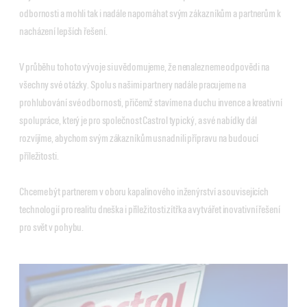
odbornosti a mohli tak i nadále napomáhat svým zákazníkům a partnerům k
nacházení lepších řešení.
V průběhu tohoto vývoje si uvědomujeme, že nenalezneme odpovědi na
všechny své otázky. Spolu s našimi partnery nadále pracujeme na
prohlubování své odbornosti, přičemž stavíme na duchu invence a kreativní
spolupráce, který je pro společnost Castrol typický, a své nabídky dál
rozvíjíme, abychom svým zákazníkům usnadnili přípravu na budoucí
příležitosti.
Chceme být partnerem v oboru kapalinového inženýrství a souvisejících
technologií pro realitu dneška i příležitosti zítřka a vytvářet inovativní řešení
pro svět v pohybu.