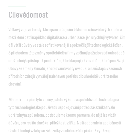
Cílevědomost
Velké vývojové trendy, které jsou určujícím faktorem celosvětových změn a
mezi které patří například digitalizace a urbanizace, jen urychlují vytváření čím
dál větší důvěry ve stále sofistikovanější a pokročilejší technologická řešení.
S příchodem této změny spotřebitelé a firmy začínají požadovat dlouhodobě
udržitelnější přístup – k produktům, které kupují, i k vozidlům, která používají.
Obavy ze změny klimatu, zhoršování kvality ovzduší a narůstající vzácnosti
přírodních zdrojů vytvářejí naléhavou potřebu dlouhodobě udržitelného
chování.
Máme-li mít i přes tyto změny jistotu výkonu a spolehlivosti technologií a
tyto technologie také používat k uspokojování potřeb zákazníka trvale
udržitelným způsobem, potřebujeme k tomu partnera, do nějž lze vložit
důvěru, pro realitu dneška i příležitosti zítřka. Naši odborníci u společnosti
Castrol budují vztahy se zákazníky z celého světa, přičemž využívají