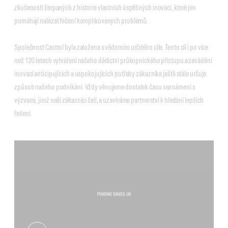
zkušeností čerpaných z historie vlastních úspěšných inovací, které jim
pomáhají nalézat řešení komplikovaných problémů.
Společnost Castrol byla založena s vědomím určitého cíle. Tento cíl i po více
než 120 letech vytváření našeho dědictví průkopnického přístupu a zavádění
inovací anticipujících a uspokojujících potřeby zákazníka ještě stále určuje
způsob našeho podnikání. Vždy věnujeme dostatek času seznámení s
výzvami, jimž naši zákazníci čelí, a uzavíráme partnerství k hledání lepších
řešení.