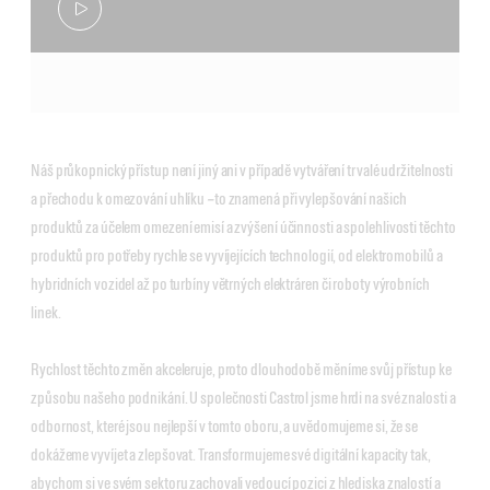
Náš průkopnický přístup není jiný ani v případě vytváření trvalé udržitelnosti
a přechodu k omezování uhlíku
–
to znamená při vylepšování našich
produktů za účelem omezení emisí a zvýšení účinnosti a spolehlivosti těchto
produktů pro potřeby rychle se vyvíjejících technologií, od elektromobilů a
hybridních vozidel až po turbíny větrných elektráren či roboty výrobních
linek.
Rychlost těchto změn akceleruje, proto dlouhodobě měníme svůj přístup ke
způsobu našeho podnikání. U společnosti Castrol jsme hrdi na své znalosti a
odbornost, které jsou nejlepší v tomto oboru, a uvědomujeme si, že se
dokážeme vyvíjet a zlepšovat. Transformujeme své digitální kapacity tak,
abychom si ve svém sektoru zachovali vedoucí pozici z hlediska znalostí a