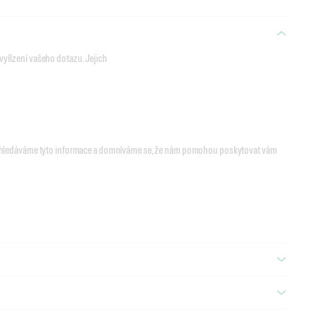
yřízení vašeho dotazu. Jejich
 vyhledáváme tyto informace a domníváme se, že nám pomohou poskytovat vám