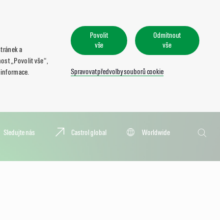
Povolit
Odmítnout
vše
vše
tránek a
ost „Povolit vše“,
Spravovat předvolby souborů cookie
 informace.
Hledat
Sledujte nás
Castrol global
Worldwide
Hledat