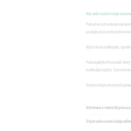
Kdy vaše osobní údaje shrom
Pokud se rozhodnete nás konta
poskytnutí je zcela dobrovoln
Když nás kontaktujete, spoléh
Pokud jakýkoli formulář, kte
kvalitnější služby. Tyto infor
Osobní údaje shromažďujeme 
Informace o intenzitě provozu
S kým vaše osobní údaje sdíl