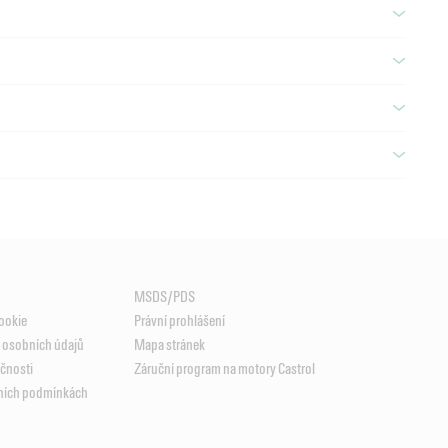
MSDS/PDS
ookie
Právní prohlášení
ě osobních údajů
Mapa stránek
ečnosti
Záruční program na motory Castrol
jních podmínkách