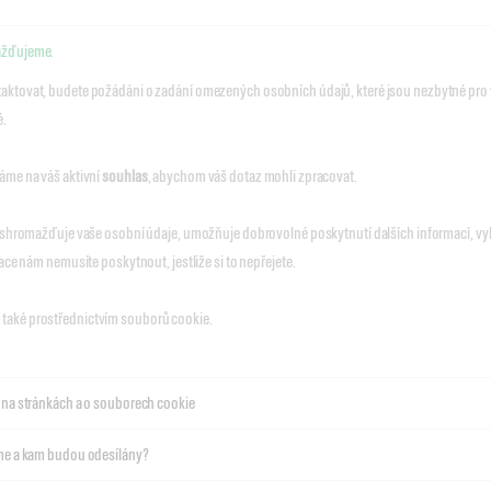
ažďujeme.
ktovat, budete požádáni o zadání omezených osobních údajů, které jsou nezbytné pro v
é.
áme na váš aktivní
souhlas
, abychom váš dotaz mohli zpracovat.
rý shromažďuje vaše osobní údaje, umožňuje dobrovolné poskytnutí dalších informací,
mace nám nemusíte poskytnout, jestliže si to nepřejete.
také prostřednictvím souborů cookie.
 na stránkách a o souborech cookie
íme a kam budou odesílány?