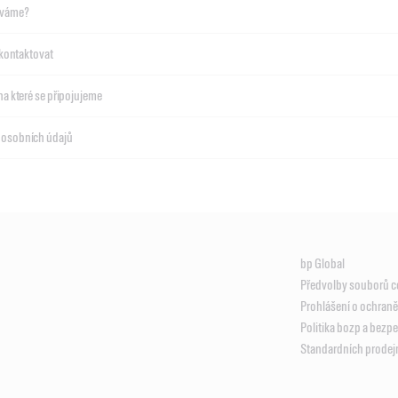
áváme?
s kontaktovat
na které se připojujeme
 osobních údajů
bp Global
Předvolby souborů c
Prohlášení o ochran
Politika bozp a bezp
Standardních prode