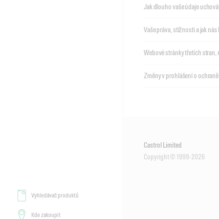
Jak dlouho vaše údaje uchov
Vaše práva, stížnosti a jak ná
Webové stránky třetích stran, 
Změny v prohlášení o ochraně
Castrol Limited
Copyright © 1999-2026
Vyhledávač produktů
Kde zakoupit