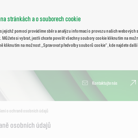
 na stránkách a o souborech cookie
s jejichž pomocí provádíme sběr a analýzu informací o provozu našich webových s
. Můžete si vybrat, jestli chcete povolit všechny soubory cookie kliknutím na možn
ně kliknutím na možnost „Spravovat předvolby souborů cookie“, kde najdete další
Kontaktujte nás
šení o ochraně osobních údajů
raně osobních údajů