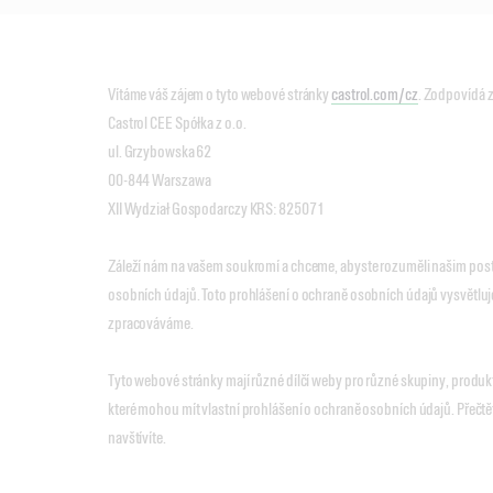
Vítáme váš zájem o tyto webové stránky
castrol.com/cz
. Zodpovídá z
Castrol CEE Spółka z o.o.
ul. Grzybowska 62
00-844 Warszawa
XII Wydział Gospodarczy KRS: 825071
Záleží nám na vašem soukromí a chceme, abyste rozuměli našim pos
osobních údajů. Toto prohlášení o ochraně osobních údajů vysvětluje
zpracováváme.
Tyto webové stránky mají různé dílčí weby pro různé skupiny, produk
které mohou mít vlastní prohlášení o ochraně osobních údajů. Přečtět
navštívíte.