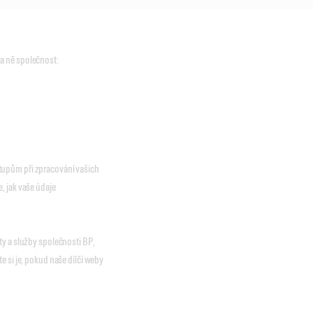
a ně společnost:
tupům při zpracování vašich
, jak vaše údaje
ty a služby společnosti BP,
e si je, pokud naše dílčí weby