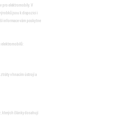
v pro elektromobily. V
ýrobků jsou k dispozici i
lší informace vám poskytne
u elektromobilů:
tráty v hnacím ústrojí a
y, kterých články dosahují