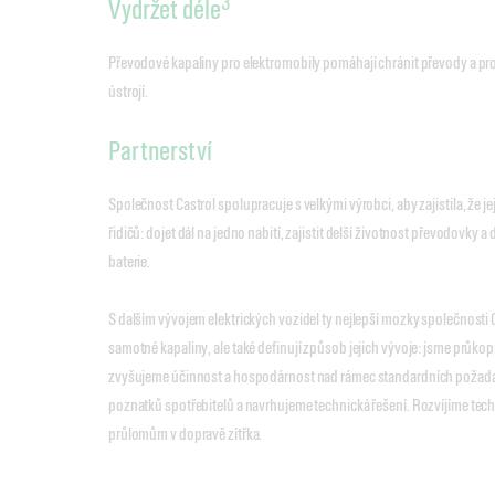
3*
Vydržet déle
Převodové kapaliny pro elektromobily pomáhají chránit převody a pr
ústrojí.
Partnerství
Společnost Castrol spolupracuje s velkými výrobci, aby zajistila, že j
řidičů: dojet dál na jedno nabití, zajistit delší životnost převodovky a
baterie.
S dalším vývojem elektrických vozidel ty nejlepší mozky společnosti 
samotné kapaliny, ale také definují způsob jejich vývoje: jsme průkop
zvyšujeme účinnost a hospodárnost nad rámec standardních požada
poznatků spotřebitelů a navrhujeme technická řešení. Rozvíjíme tec
průlomům v dopravě zítřka.