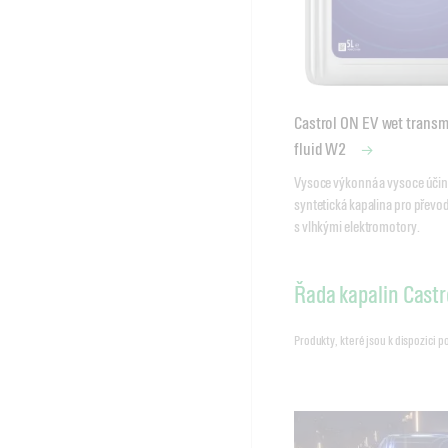
Castrol ON EV wet transm
fluid W2
Vysoce výkonná a vysoce účin
syntetická kapalina pro převo
s vlhkými elektromotory.
Řada kapalin Castr
Produkty, které jsou k dispozici 