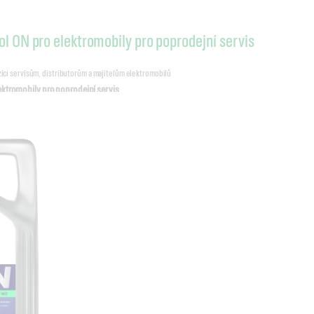
ol ON pro elektromobily pro poprodejní servis
zici servisům, distributorům a majitelům elektromobilů
lektromobily pro poprodejní servis