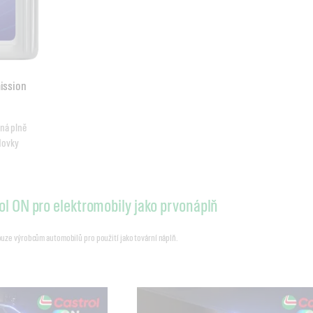
ission
ná plně 
dovky 
ol ON pro elektromobily jako prvonáplň
pouze výrobcům automobilů pro použití jako tovární náplň.