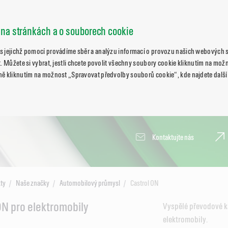
 na stránkách a o souborech cookie
s jejichž pomocí provádíme sběr a analýzu informací o provozu našich webových s
. Můžete si vybrat, jestli chcete povolit všechny soubory cookie kliknutím na možn
ně kliknutím na možnost „Spravovat předvolby souborů cookie“, kde najdete další
Kontaktujte nás
ty
Naše značky
Automobilový průmysl
Castrol ON
ON pro elektromobily
Vyspělé převodové k
elektromobily.