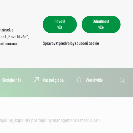
Povolit
Odmítnout
vše
vše
tránek a
ost „Povolit vše“,
Spravovat předvolby souborů cookie
 informace.
Hledat
Sledujte nás
Castrol global
Worldwide
Hledat
apaliny, kapaliny pro tepelný management a maziva pro