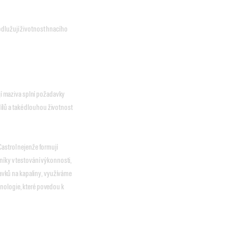
odlužují životnost hnacího
ejí maziva splní požadavky
 dílů a také dlouhou životnost
Castrol nejenže formují
níky v testování výkonnosti,
vků na kapaliny, využíváme
hnologie, které povedou k