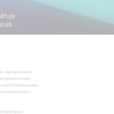
y v něm hrají zásadní roli.
jí se převážně u tovární
ě vozidel. Vzhledem k rychlému
ních náplních i na trhu s
vodových olejů pro