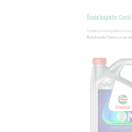
Řada kapalin Castr
Produkty jsou na vyžádání k dispo
Řada kapalin Castrol on pro e