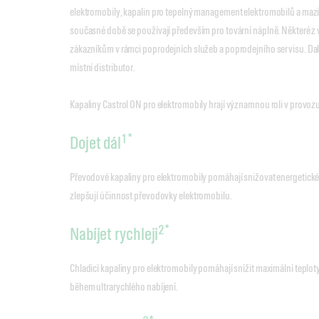
elektromobily, kapalin pro tepelný management elektromobilů a mazi
současné době se používají především pro tovární náplně. Některé z v
zákazníkům v rámci poprodejních služeb a poprodejního servisu. Da
místní distributor.
Kapaliny Castrol ON pro elektromobily hrají významnou roli v provoz
1*
Dojet dál
Převodové kapaliny pro elektromobily pomáhají snižovat energetické z
zlepšují účinnost převodovky elektromobilu.
2*
Nabíjet rychleji
Chladicí kapaliny pro elektromobily pomáhají snížit maximální teplot
během ultrarychlého nabíjení.