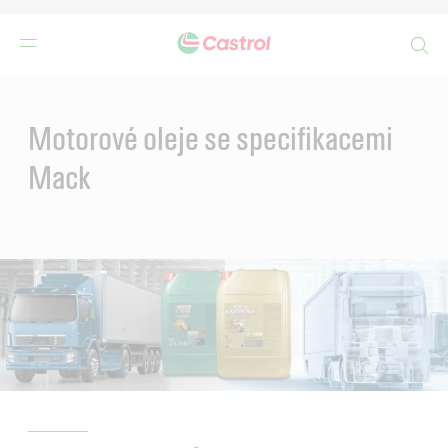
Search
Main
Content
Motorové oleje se specifikacemi
Mack