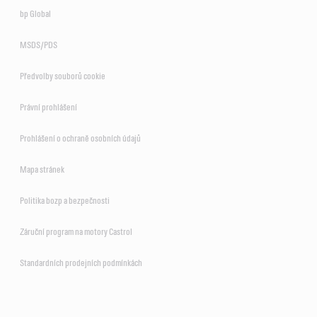
E7
bp Global
MSDS/PDS
CRB Multi 15W-40 CI-4/E7
VECTON Long Drain 10W-40
Předvolby souborů cookie
E6/E9
Právní prohlášení
CRB Turbomax 10W-40
E4/E7
Prohlášení o ochraně osobních údajů
Mapa stránek
Politika bozp a bezpečnosti
Záruční program na motory Castrol
CRB Multi 15W-40 CI-4/E7
Standardních prodejních podmínkách