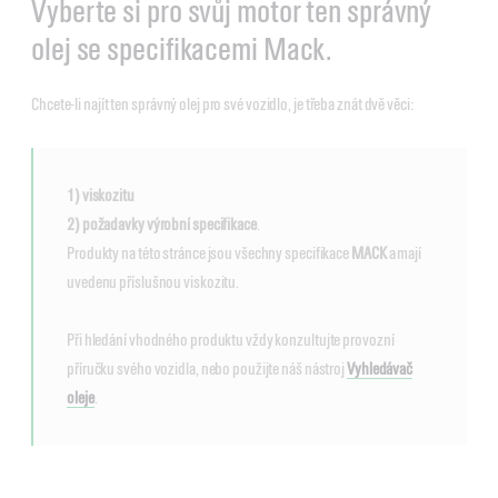
Vyberte si pro svůj motor ten správný
olej se specifikacemi Mack.
Chcete-li najít ten správný olej pro své vozidlo, je třeba znát dvě věci:
1) viskozitu
2) požadavky výrobní specifikace
.
Produkty na této stránce jsou všechny specifikace
MACK
a mají
uvedenu příslušnou viskozitu.
Při hledání vhodného produktu vždy konzultujte provozní
příručku svého vozidla, nebo použijte náš nástroj
Vyhledávač
oleje
.