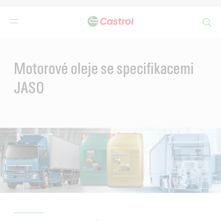
Search
Main
Content
Motorové oleje se specifikacemi
JASO