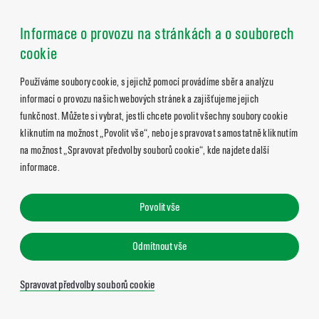
Informace o provozu na stránkách a o souborech
cookie
Používáme soubory cookie, s jejichž pomocí provádíme sběr a analýzu
informací o provozu našich webových stránek a zajišťujeme jejich
funkčnost. Můžete si vybrat, jestli chcete povolit všechny soubory cookie
kliknutím na možnost „Povolit vše“, nebo je spravovat samostatně kliknutím
na možnost „Spravovat předvolby souborů cookie“, kde najdete další
informace.
Povolit vše
Odmítnout vše
Spravovat předvolby souborů cookie