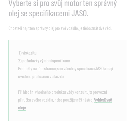
Vyberte si pro svůj motor ten správný
olej se specifikacemi JASO.
Chcete-li najít ten správný olej pro své vozidlo, je třeba znát dvě věci:
1) viskozitu
2) požadavky výrobní specifikace
.
Produkty na této stránce jsou všechny specifikace
JASO
a mají
uvedenu příslušnou viskozitu.
Při hledání vhodného produktu vždy konzultujte provozní
příručku svého vozidla, nebo použijte náš nástroj
Vyhledávač
oleje
.