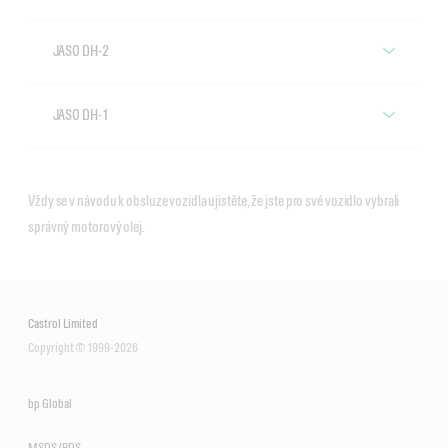
JASO DH-2
Motorové oleje se specifikací JASO DH-2
JASO DH-1
Motorové oleje se specifikací JASO DH-1
Vždy se v návodu k obsluze vozidla ujistěte, že jste pro své vozidlo vybrali
VECTON Fuel Saver 5W-30
správný motorový olej.
E6/E9
CRB Turbomax 10W-40
E4/E7
Castrol Limited
Copyright © 1999-2026
VECTON Long Drain 10W-30
E6/E9
bp Global
MSDS/PDS