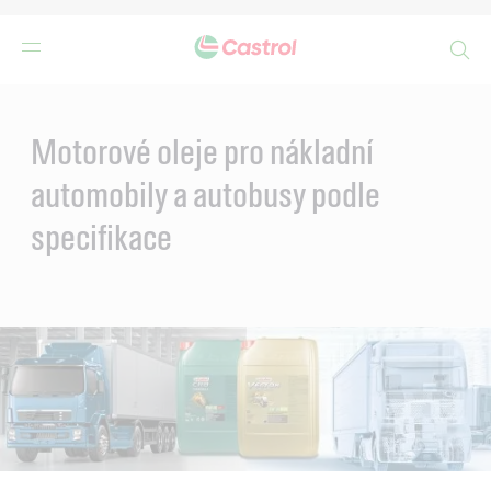
Search
Main
Content
Motorové oleje pro nákladní
automobily a autobusy podle
specifikace