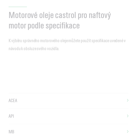
Motorové oleje castrol pro naftový
motor podle specifikace
K výběru správného motorového oleje můžete použít specifikace uvedené v
návodu k obsluze svého vozidla.
ACEA
API
MB