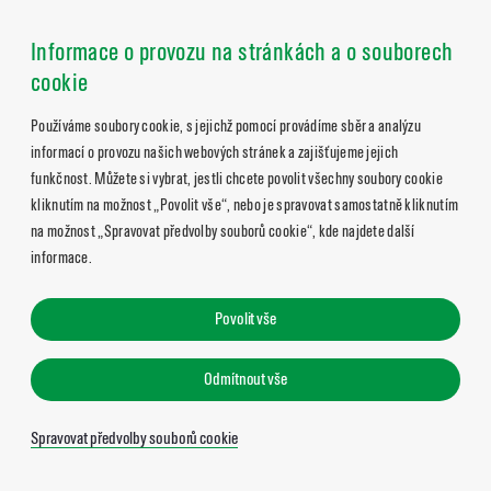
Informace o provozu na stránkách a o souborech
cookie
Používáme soubory cookie, s jejichž pomocí provádíme sběr a analýzu
informací o provozu našich webových stránek a zajišťujeme jejich
funkčnost. Můžete si vybrat, jestli chcete povolit všechny soubory cookie
kliknutím na možnost „Povolit vše“, nebo je spravovat samostatně kliknutím
na možnost „Spravovat předvolby souborů cookie“, kde najdete další
informace.
Povolit vše
Odmítnout vše
Spravovat předvolby souborů cookie