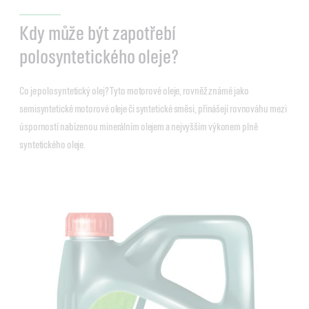
Kdy může být zapotřebí
polosyntetického oleje?
Co je polosyntetický olej? Tyto motorové oleje, rovněž známé jako
semisyntetické motorové oleje či syntetické směsi, přinášejí rovnováhu mezi
úsporností nabízenou minerálním olejem a nejvyšším výkonem plně
syntetického oleje.