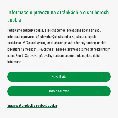
Informace o provozu na stránkách a o souborech
cookie
Používáme soubory cookie, s jejichž pomocí provádíme sběr a analýzu
informací o provozu našich webových stránek a zajišťujeme jejich
funkčnost. Můžete si vybrat, jestli chcete povolit všechny soubory cookie
kliknutím na možnost „Povolit vše“, nebo je spravovat samostatně kliknutím
na možnost „Spravovat předvolby souborů cookie“, kde najdete další
informace.
Povolit vše
Odmítnout vše
Spravovat předvolby souborů cookie