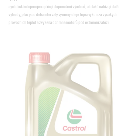
syntetické oleje nejen splňují doporučení výrobců, ale také nabízejí další
výhody, jako jsou delší intervaly výměny oleje, lepší výkon za vysokých
provozních teplot a zvýšená ochrana motorů pod extrémní zátěží.