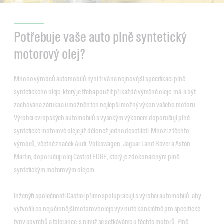
Potřebuje vaše auto plně syntetický
motorový olej?
Mnoho výrobců automobilů nyní trvá na nejnovější specifikaci plně
syntetického oleje, který je třeba použít při každé výměně oleje, má-li být
zachována záruka a umožněn ten nejlepší možný výkon vašeho motoru.
Výrobci evropských automobilů s vysokým výkonem doporučují plně
syntetické motorové oleje již déle než jedno desetiletí. Mnozí z těchto
výrobců, včetně značek Audi, Volkswagen, Jaguar Land Rover a Aston
Martin, doporučují olej Castrol EDGE, který je zdokonaleným plně
syntetickým motorovým olejem.
Inženýři společnosti Castrol přímo spolupracují s výrobci automobilů, aby
vytvořili co nejúčinnější motorové oleje vyvinuté konkrétně pro specifické
typy povrchů a tolerance, s nimiž se setkáváme u těchto motorů. Plně