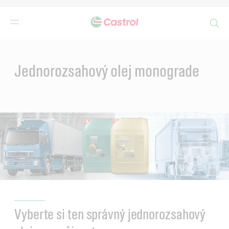
Search
Main
Content
Jednorozsahový olej monograde
Vyberte si ten správný jednorozsahový