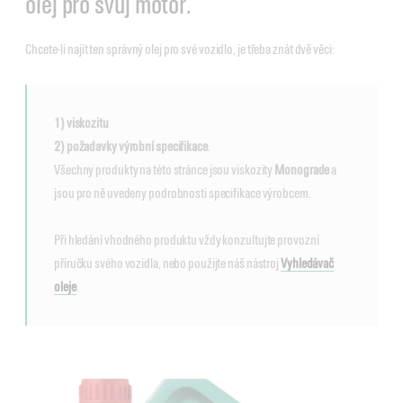
olej pro svůj motor.
Chcete-li najít ten správný olej pro své vozidlo, je třeba znát dvě věci:
1) viskozitu
2) požadavky výrobní specifikace
.
Všechny produkty na této stránce jsou viskozity
Monograde
a
jsou pro ně uvedeny podrobnosti specifikace výrobcem.
Při hledání vhodného produktu vždy konzultujte provozní
příručku svého vozidla, nebo použijte náš nástroj
Vyhledávač
oleje
.