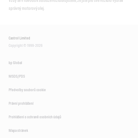
Vždy se v návodu k obsluze vozidla ujistěte, že jste pro své vozidlo vybrali
správný motorový olej.
Castrol Limited
Copyright © 1999-2026
bp Global
MSDS/PDS
Předvolby souborů cookie
Právní prohlášení
Prohlášení o ochraně osobních údajů
Mapa stránek