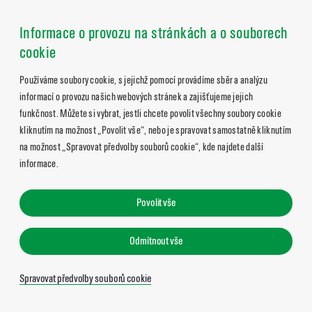
Informace o provozu na stránkách a o souborech
cookie
Používáme soubory cookie, s jejichž pomocí provádíme sběr a analýzu
informací o provozu našich webových stránek a zajišťujeme jejich
funkčnost. Můžete si vybrat, jestli chcete povolit všechny soubory cookie
kliknutím na možnost „Povolit vše“, nebo je spravovat samostatně kliknutím
na možnost „Spravovat předvolby souborů cookie“, kde najdete další
informace.
Povolit vše
Odmítnout vše
Spravovat předvolby souborů cookie