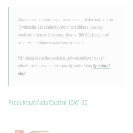
Chcete-li najít vhodný olej pro své vozidlo, je třeba znát dvě věci:
1) viskozitu
,
2) požadavky výrobní specifikace
. Všechny
produkty na této stránce jsou viskozity
10W-60
a jsou pro ně
uvedeny podrobnosti specifikace výrobcem.
Při hledání vhodného produktu vždy konzultujte provozní
příručku svého vozidla, nebo použijte náš nástroj
Vyhledávač
oleje
.
Produktová řada Castrol 10W-60