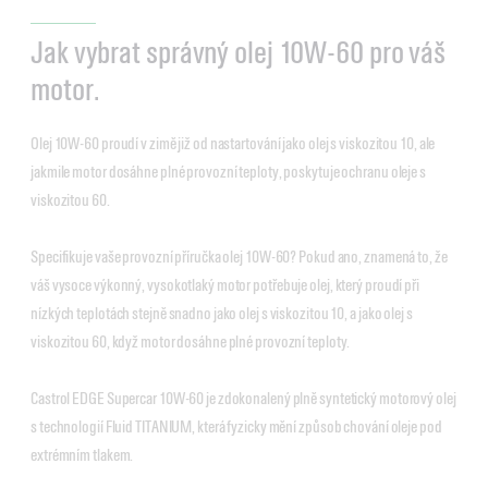
Jak vybrat správný olej 10W-60 pro váš
motor.
Olej 10W-60 proudí v zimě již od nastartování jako olej s viskozitou 10, ale
jakmile motor dosáhne plné provozní teploty, poskytuje ochranu oleje s
viskozitou 60.
Specifikuje vaše provozní příručka olej 10W-60? Pokud ano, znamená to, že
váš vysoce výkonný, vysokotlaký motor potřebuje olej, který proudí při
nízkých teplotách stejně snadno jako olej s viskozitou 10, a jako olej s
viskozitou 60, když motor dosáhne plné provozní teploty.
Castrol EDGE Supercar 10W-60 je zdokonalený plně syntetický motorový olej
s technologií Fluid TITANIUM, která fyzicky mění způsob chování oleje pod
extrémním tlakem.