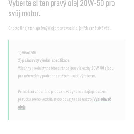
Vyberte si ten pravý olej 20W-50 pro
svůj motor.
Chcete-li najít ten správný olej pro své vozidlo, je třeba znát dvě věci:
1) viskozitu
2) požadavky výrobní specifikace
.
Všechny produkty na této stránce jsou viskozity
20W-50
a jsou
pro ně uvedeny podrobnosti specifikace výrobcem.
Při hledání vhodného produktu vždy konzultujte provozní
příručku svého vozidla, nebo použijte náš nástroj
Vyhledávač
oleje
.