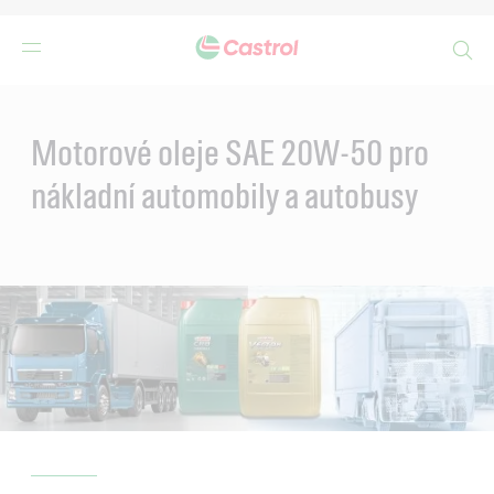
Search
Main
Content
Motorové oleje SAE 20W-50 pro
nákladní automobily a autobusy