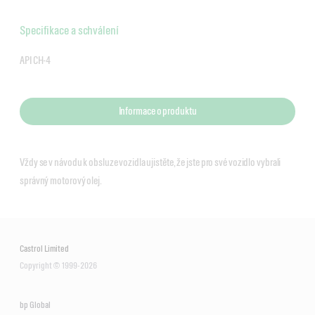
Specifikace a schválení
API CH-4
Informace o produktu
Vždy se v návodu k obsluze vozidla ujistěte, že jste pro své vozidlo vybrali
správný motorový olej.
Castrol Limited
Copyright © 1999-2026
bp Global