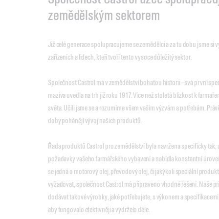
zemědělským sektorem
Již celé generace spolupracujeme se zemědělci a za tu dobu jsme si 
zařízeních a lidech, kteří tvoří tento vysoce důležitý sektor.
Společnost Castrol má v zemědělství bohatou historii – svá první sp
maziva uvedla na trh již roku 1917. Více než stoletá blízkost k farmaře
světa. Učili jsme se a rozumíme všem vašim výzvám a potřebám. Právě
doby pohánějí vývoj našich produktů.
Řada produktů Castrol pro zemědělství byla navržena specificky tak,
požadavky vašeho farmářského vybavení a nabídla konstantní úroveň o
se jedná o motorový olej, převodový olej, či jakýkoli speciální produk
vyžadovat, společnost Castrol má připraveno vhodné řešení. Naše pr
dodávat takové výrobky, jaké potřebujete, s výkonem a specifikacemi,
aby fungovalo efektivněji a vydrželo déle.