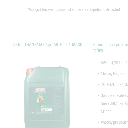
Více zjistíte u svého zákaznického referenta společnosti Castrol.
Castrol TRANSMAX Agri MP Plus 10W-30
Splňuje nebo překra
normy:
API CF-4/SF/GL-4
Massey Ferguson
ZF TE-ML 06B*, 0
Splňuje specifika
Deere JDM J27, M
M1144;
Vhodný pro použit