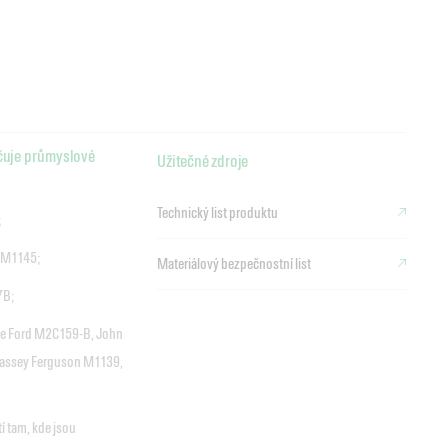
čuje průmyslové
Užitečné zdroje
Technický list produktu
;
 M1145;
Materiálový bezpečnostní list
7B;
ce Ford M2C159-B, John
assey Ferguson M1139,
í tam, kde jsou