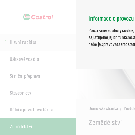
Informace o provozu
Používáme soubory cookie, 
zajišťujeme jejich funkčnost
Hlavní nabídka
nebo je spravovat samostat
Užitkové vozidlo
Silniční přeprava
Stavebnictví
Domovská stránka
Produk
Důlní a povrchová těžba
Main
Zemědělství
Zemědělství
Content