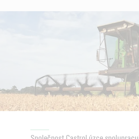
Společnost Castrol úzce spolupracu