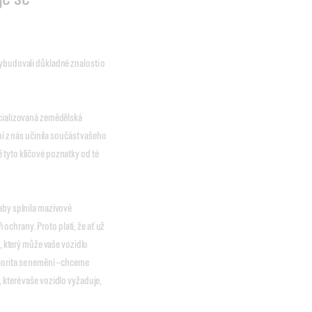
vybudovali důkladné znalosti o
ecializovaná zemědělská
ní z nás učinila součást vašeho
 tyto klíčové poznatky od té
 aby splnila mazivové
chrany. Proto platí, že ať už
t, který může vaše vozidlo
iorita se nemění – chceme
 které vaše vozidlo vyžaduje,