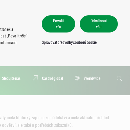
Povolit
Odmítnout
vše
vše
tránek a
ost „Povolit vše“,
Spravovat předvolby souborů cookie
 informace.
Hledat
Sledujte nás
Castrol global
Worldwide
Hledat
ždy měla hluboký zájem o zemědělství a měla aktuální přehled
 odvětví, ale také o potřebách zákazníků.