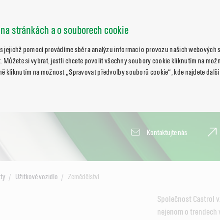
 na stránkách a o souborech cookie
s jejichž pomocí provádíme sběr a analýzu informací o provozu našich webových s
. Můžete si vybrat, jestli chcete povolit všechny soubory cookie kliknutím na možn
ně kliknutím na možnost „Spravovat předvolby souborů cookie“, kde najdete další
Kontaktujte nás
ty
Užitkové vozidlo
Zemědělství
Společnost Castrol v
nejenom o trendech v