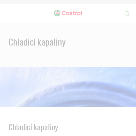
Search
Main
Content
Chladicí kapaliny
Chladicí kapaliny