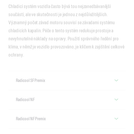
Chladicí systém vozidla často bývá tou nejzanedbávanější
součástí, ale ve skutečnosti je jednou z nejdůležitějších.
Významný počet závad motoru souvisí se závadami systému
chladicích kapalin. Péče o tento systém redukuje prostoje a
nevyhnutelné náklady na opravy. Použití správného ředění pro
klima, v němž je vozidlo provozováno, je klíčem k zajištění celkové
ochrany.
Radicool SF Premix
Castrol Radicool SF Premix
Radicool NF
Castrol Radicool NF
Radicool NF Premix
Castrol Radicool NF Premix