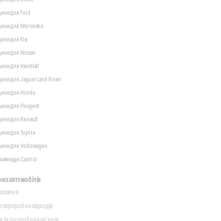
дини для Ford
ідини для Mercedes
дини для Kia
дини для Nissan
дини для Vauxhall
дини для Jaguar Land Rover
дини для Honda
дини для Peugeot
дини для Renault
дини для Toyota
дини для Volkswagen
омендує Castrol
их автомобілів
везення
а переробка відходів
а та розробка кар'єрів