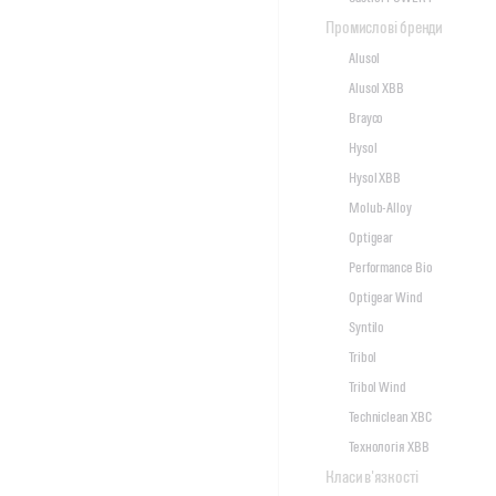
Промислові бренди
Alusol
Alusol XBB
Brayco
Hysol
Hysol XBB
Molub-Alloy
Optigear
Performance Bio
Optigear Wind
Syntilo
Tribol
Tribol Wind
Techniclean XBC
Технологія XBB
Класи в'язкості