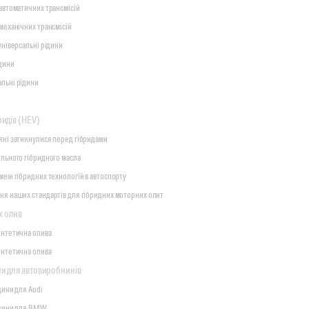
автоматичних трансмісій
механічних трансмісій
універсальні рідини
ідини
льні рідини
ридів (HEV)
які затикнулися перед гібридами
льного гібридного масла
меж гібридних технологій в автоспорту
ня наших стандартів для гібридних моторних олит
х олив
интетична олива
интетична олива
ни для автовиробників
дини для Audi
ідини для BMW