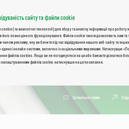
відуваність сайту та файли cookie
okie (та аналогічні технології) для збору та аналізу інформації про роботу 
 його повноцінного функціонування. Файли cookie також дозволяють нам та 
 чином рекламу, яку ви бачите під час відвідування нашого веб-сайту та інших
ь до єдиної онлайн-системи, включно із соціальними мережами. Натиснувши «П
ння файлів cookies. Якщо ви не погоджуєтеся на це або бажаєте дізнатися бі
и налаштуваннями файлів cookie, натиснувши на це посилання.
Зв'яжіться з нами
Слід