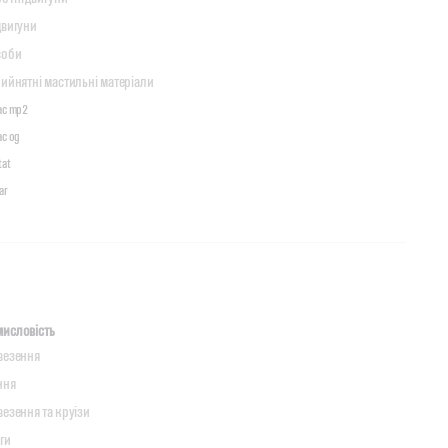
двигуни
соби
ийнятні мастильні матеріали
tac mp2
ac og
tat
ar
исловість
везення
ння
езення та круізи
ги