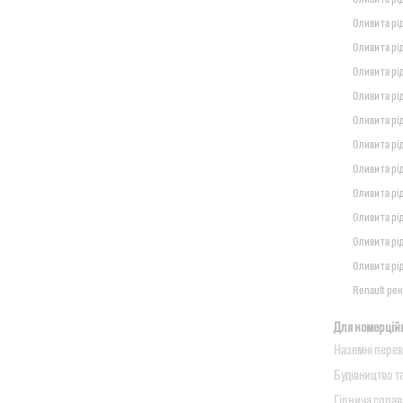
Оливи та рі
Оливи та р
Оливи та рі
Оливи та рі
Оливи та рі
Оливи та рі
Оливи та рі
Оливи та рі
Оливи та рі
Оливи та рі
Оливи та рі
Renault рек
Для комерційн
Наземні пере
Будівництво т
Гірнича справ