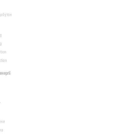
добуток
ng
ng
tion
ction
нергії
ь
ини
ка