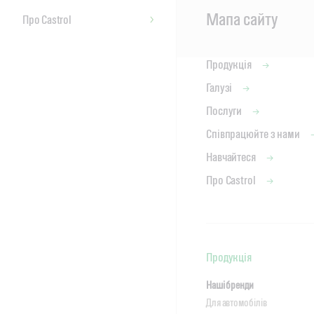
Main
Мапа сайту
Про Castrol
Content
Продукція
Галузі
Послуги
Співпрацюйте з нами
Навчайтеся
Про Castrol
Продукція
Наші бренди
Для автомобілів