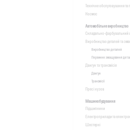
Технічне обслуговування та
Космос
Автомобільне виробництво
Складально-фарбувальний 
Виробництво деталей та зм
Виробництво деталей
Первинне змащування дета
Двигун та трансмісія
Двигун
Трансмісії
Прес і кузов
Машинобудування
Підшипники
Електроприлади та електро
Шестерні