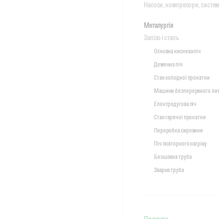
Насоси, компресори, систе
Металургія
Залізо і сталь
Основна киснева піч
Доменна піч
Стан холодної прокатки
Машини безперервного ли
Електродугова піч
Стан гарячої прокатки
Переробка сировини
Піч повторного нагріву
Безшовна труба
Зварна труба