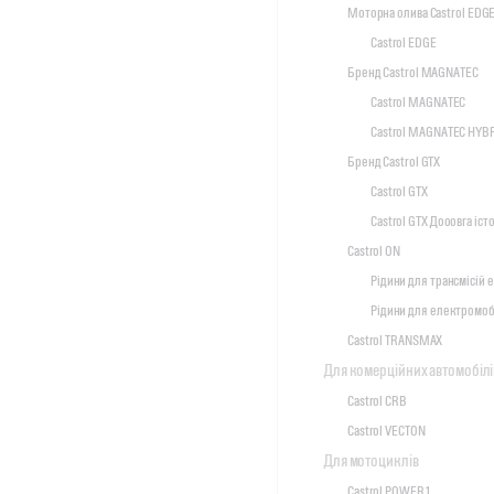
Моторна олива Castrol EDG
Castrol EDGE
Бренд Castrol MAGNATEC
Castrol MAGNATEC
Castrol MAGNATEC HYB
Бренд Castrol GTX
Castrol GTX
Castrol GTX Дооовга іст
Castrol ON
Рідини для трансмісій 
Рідини для електромоб
Castrol TRANSMAX
Для комерційних автомобілі
Castrol CRB
Castrol VECTON
Для мотоциклів
Castrol POWER1