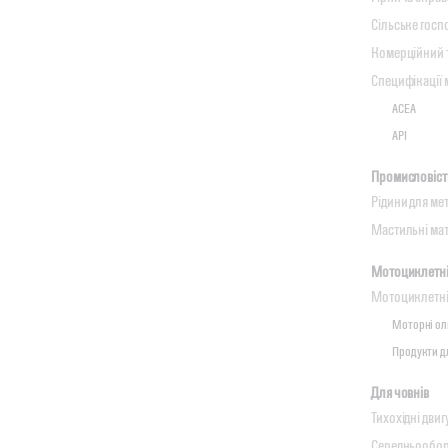
Сільське госп
Комерційний т
Специфікації
ACEA
API
Промисловіст
Рідини для м
Мастильні ма
Мотоциклетні 
Мотоциклетні
Моторні ол
Продукти д
Для човнів
Тихохідні двиг
Середньообор