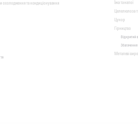
Їжа та напої
ми охолодження та кондиціонування
Целелюлоза т
Цукор
Гірництво
Відкритий 
Збагачення
Металеві вир
ття