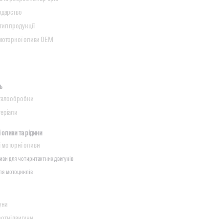
одарство
ип продукції
 моторної оливи OEM
ь
еталообробки
теріали
оливи та рідини
 моторні оливи
иви для чотиритактних двигунів
ля мотоциклів
уни
отні двигуни