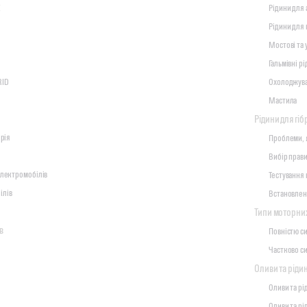
E
Рідини для 
Рідини для 
Мостові та 
Гальмівні р
RID
Охолоджува
Мастила
Рідини для гіб
орія
Проблеми, 
Вибір прави
електромобілів
Тестування 
ілів
Встановлен
Типи моторни
в
Повністю с
Частково с
Оливи та ріди
Оливи та рі
Оливи та р