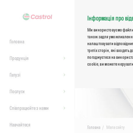
Інформація про від
Ми використовуємо файли co
також задля уможливлення
Головна
налаштовувати відповідним
третіх сторін, які входят
погоджуєтеся на використа
Продукція
cookie, ви можете керуват
Галузі
Послуги
Співпрацюйте з нами
Навчайтеся
Головна
Мапа сайту