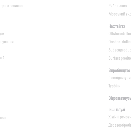
 перша заливка
Рибальство
Морський ви
Нафта і газ
цех
Offshore drilli
ащування
Onshore drilli
Subsea produc
лей
Surface produ
Виробництво е
Газові двигуни
Турбіни
Вітрова галуз
Інші галузі
Хімічні речов
ніка
Деревооброб