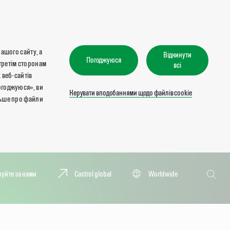
нашого сайту, а
Відкинути
Погоджуюся
третім сторонам
всі
 веб-сайтів
огоджуюся», ви
Керувати вподобаннями щодо файлів cookie
льше про файли
Пошук
куйте за нами
Castrol global
Worldwide
Пошук