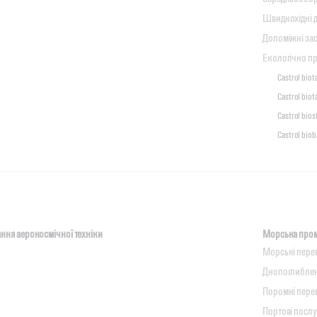
Швидкохідні 
Допоміжні за
Екологічно пр
Castrol bio
Castrol biot
Castrol bios
Castrol biob
ння аерокосмічної техніки
Морська пром
Морські пере
Днопоглибле
Поромні перев
Портові послу