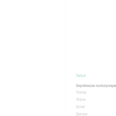
Галузі
Виробництво та обслуговува
Планер
Збірка
Деталі
Двигуни