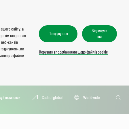
нашого сайту, а
Відкинути
Погоджуюся
третім сторонам
всі
 веб-сайтів
огоджуюся», ви
Керувати вподобаннями щодо файлів cookie
льше про файли
Пошук
куйте за нами
Castrol global
Worldwide
Пошук