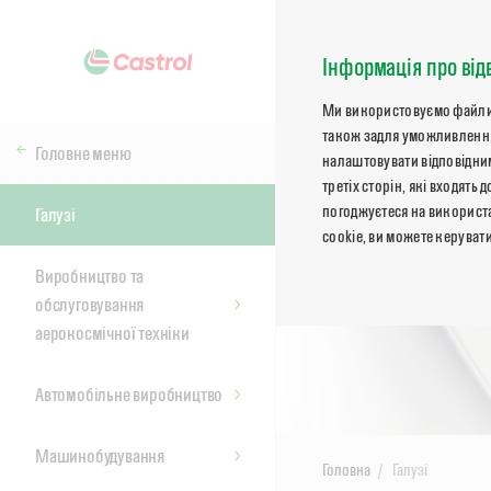
Інформація про від
Ми використовуємо файли co
також задля уможливлення
Головне меню
налаштовувати відповідним
третіх сторін, які входят
погоджуєтеся на використа
Галузі
cookie, ви можете керуват
Виробництво та
обслуговування
аерокосмічної техніки
Автомобільне виробництво
Машинобудування
Головна
Галузі