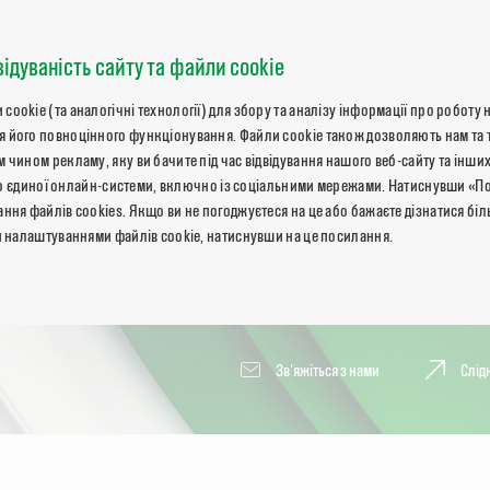
відуваність сайту та файли cookie
okie (та аналогічні технології) для збору та аналізу інформації про роботу 
 його повноцінного функціонування. Файли cookie також дозволяють нам та 
 чином рекламу, яку ви бачите під час відвідування нашого веб-сайту та інших
ь до єдиної онлайн-системи, включно із соціальними мережами. Натиснувши «П
ння файлів cookies. Якщо ви не погоджуєтеся на це або бажаєте дізнатися бі
и налаштуваннями файлів cookie, натиснувши на це посилання.
Зв'яжіться з нами
Слід