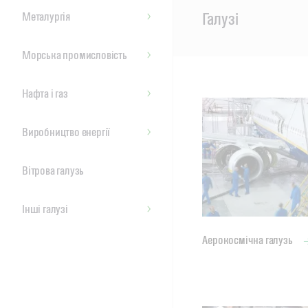
Main
Галузі
Металургія
Content
Морська промисловість
Нафта і газ
Виробництво енергії
Вітрова галузь
Інші галузі
Аерокосмічна галузь