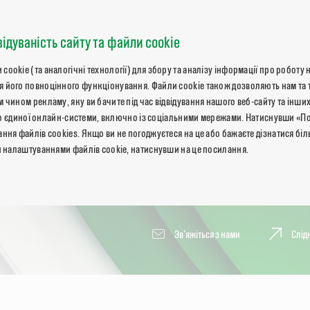
відуваність сайту та файли cookie
okie (та аналогічні технології) для збору та аналізу інформації про роботу 
 його повноцінного функціонування. Файли cookie також дозволяють нам та 
 чином рекламу, яку ви бачите під час відвідування нашого веб-сайту та інших
ь до єдиної онлайн-системи, включно із соціальними мережами. Натиснувши «П
ння файлів cookies. Якщо ви не погоджуєтеся на це або бажаєте дізнатися бі
и налаштуваннями файлів cookie, натиснувши на це посилання.
Зв'яжіться з нами
Слід