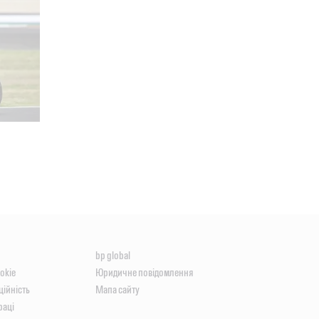
bp global
okie
Юридичне повідомлення
ційність
Мапа сайту
раці