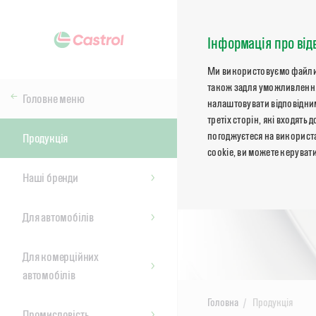
Інформація про від
Ми використовуємо файли co
також задля уможливлення
Головне меню
налаштовувати відповідним
третіх сторін, які входят
погоджуєтеся на використа
Продукція
cookie, ви можете керуват
Наші бренди
Для автомобілів
Для комерційних
автомобілів
Головна
Продукція
Промисловість