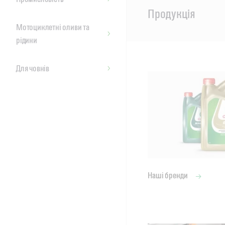
Main
Продукція
Content
Мотоциклетні оливи та
рідини
Для човнів
Наші бренди