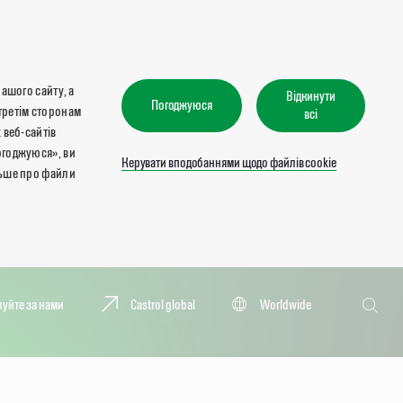
нашого сайту, а
Відкинути
Погоджуюся
третім сторонам
всі
 веб-сайтів
огоджуюся», ви
Керувати вподобаннями щодо файлів cookie
льше про файли
Пошук
куйте за нами
Castrol global
Worldwide
Пошук