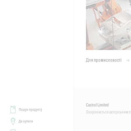
Для промисловості
Castrol Limited
Пошук продукту
Охороняється авторським 
Де купити