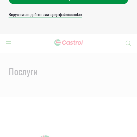
Керувати вподобаннями щодо файлів cookie
Search
Main
Content
Послуги