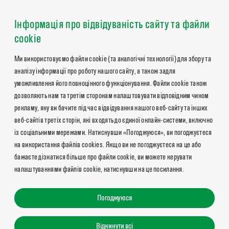
Інформація про відвідуваність сайту та файли
cookie
Ми використовуємо файли cookie (та аналогічні технології) для збору та
аналізу інформації про роботу нашого сайту, а також задля
уможливлення його повноцінного функціонування. Файли cookie також
дозволяють нам та третім сторонам налаштовувати відповідним чином
рекламу, яку ви бачите під час відвідування нашого веб-сайту та інших
веб-сайтів третіх сторін, які входять до єдиної онлайн-системи, включно
із соціальними мережами. Натиснувши «Погоджуюся», ви погоджуєтеся
на використання файлів cookies. Якщо ви не погоджуєтеся на це або
бажаєте дізнатися більше про файли cookie, ви можете керувати
налаштуваннями файлів cookie, натиснувши на це посилання.
Погоджуюся
Відкинути всі