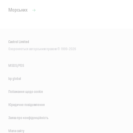
Морських
Castrol Limited
Охороняється авторським правом © 1999–2026
MSDS/PDS
bp global
Побажання щодо сookie
Юридичне повідомлення
Заява про конфіденційність
Мапа сайту