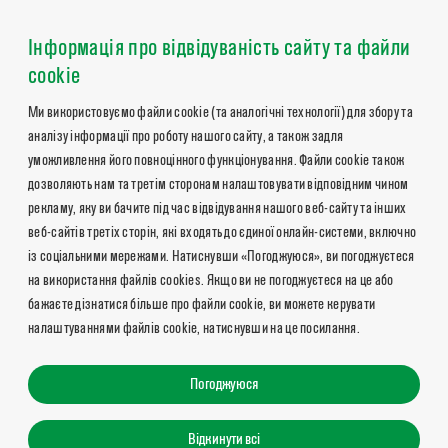
Інформація про відвідуваність сайту та файли
cookie
Ми використовуємо файли cookie (та аналогічні технології) для збору та
аналізу інформації про роботу нашого сайту, а також задля
уможливлення його повноцінного функціонування. Файли cookie також
дозволяють нам та третім сторонам налаштовувати відповідним чином
рекламу, яку ви бачите під час відвідування нашого веб-сайту та інших
веб-сайтів третіх сторін, які входять до єдиної онлайн-системи, включно
із соціальними мережами. Натиснувши «Погоджуюся», ви погоджуєтеся
на використання файлів cookies. Якщо ви не погоджуєтеся на це або
бажаєте дізнатися більше про файли cookie, ви можете керувати
налаштуваннями файлів cookie, натиснувши на це посилання.
Погоджуюся
Відкинути всі