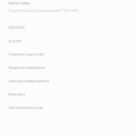
Castrol Limited
Охороняється авторським правом © 1999–2026
MSDS/PDS
bp global
Побажання щодо сookie
Юридичне повідомлення
Заява про конфіденційність
Мапа сайту
Політика безпеки праці