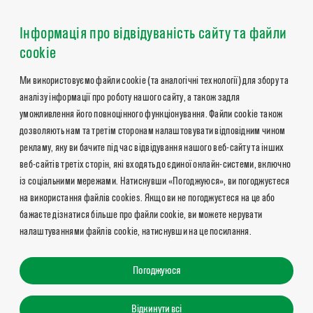
Інформація про відвідуваність сайту та файли
cookie
Ми використовуємо файли cookie (та аналогічні технології) для збору та
аналізу інформації про роботу нашого сайту, а також задля
уможливлення його повноцінного функціонування. Файли cookie також
дозволяють нам та третім сторонам налаштовувати відповідним чином
рекламу, яку ви бачите під час відвідування нашого веб-сайту та інших
веб-сайтів третіх сторін, які входять до єдиної онлайн-системи, включно
із соціальними мережами. Натиснувши «Погоджуюся», ви погоджуєтеся
на використання файлів cookies. Якщо ви не погоджуєтеся на це або
бажаєте дізнатися більше про файли cookie, ви можете керувати
налаштуваннями файлів cookie, натиснувши на це посилання.
Погоджуюся
Відкинути всі