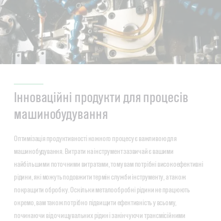
Інноваційні продукти для процесів
машинобудування
Оптимізація продуктивності кожного процесу є важливою для
машинобудування. Витрати на інструмент зазвичай є вашими
найбільшими поточними витратами, тому вам потрібні високоефективні
рідини, які можуть подовжити термін служби інструменту, а також
покращити обробку. Оскільки металообробні рідини не працюють
окремо, вам також потрібно підвищити ефективність у всьому,
починаючи від очищувальних рідин і закінчуючи трансмісійними