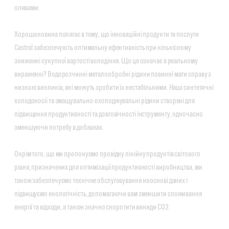
оливами.
Хороша новина полягає в тому, що інноваційні продукти та послуги
Castrol забезпечують оптимальну ефективність при кількісному
зниженні сукупної вартості володіння. Що це означає в реальному
вираженні? Водорозчинні металообробні рідини повинні мати справу з
низкою викликів, які можуть зробити їх нестабільними. Наші синтетичні
холодоносії та змащувально-охолоджувальні рідини створені для
підвищення продуктивності та довговічності інструменту, одночасно
зменшуючи потребу в добавках.
Окрім того, що ми пропонуємо провідну лінійку продуктів світового
рівня, призначених для оптимізації продуктивності виробництва, ми
також забезпечуємо технічне обслуговування на основі даних і
підвищуємо екологічність, допомагаючи вам зменшити споживання
енергії та відходи, а також значно скоротити викиди CO2.