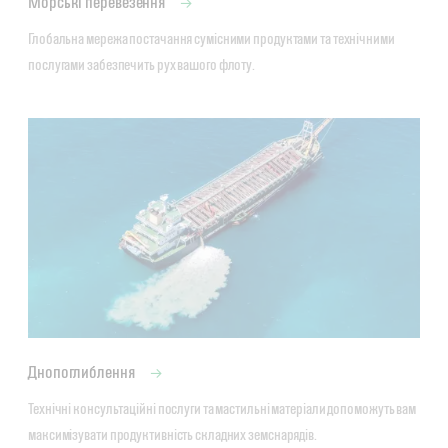
Морські перевезення
Глобальна мережа постачання сумісними продуктами та технічними 
послугами забезпечить рух вашого флоту.
Днопоглиблення
Технічні консультаційні послуги та мастильні матеріали допоможуть вам 
максимізувати продуктивність складних земснарядів.