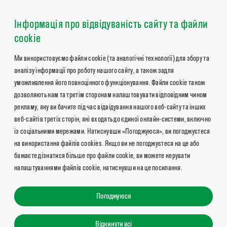
Інформація про відвідуваність сайту та файли
cookie
Ми використовуємо файли cookie (та аналогічні технології) для збору та
аналізу інформації про роботу нашого сайту, а також задля
уможливлення його повноцінного функціонування. Файли cookie також
дозволяють нам та третім сторонам налаштовувати відповідним чином
рекламу, яку ви бачите під час відвідування нашого веб-сайту та інших
веб-сайтів третіх сторін, які входять до єдиної онлайн-системи, включно
із соціальними мережами. Натиснувши «Погоджуюся», ви погоджуєтеся
на використання файлів cookies. Якщо ви не погоджуєтеся на це або
бажаєте дізнатися більше про файли cookie, ви можете керувати
налаштуваннями файлів cookie, натиснувши на це посилання.
Погоджуюся
Відкинути всі