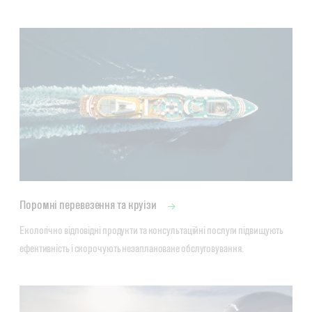
Поромні перевезення та круізи
Екологічно відповідні продукти та консультаційні послуги підвищують 
ефективність і скорочують незаплановане обслуговування.