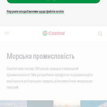
Керувати вподобаннями щодо файлів cookie
Search
Main
Content
Морська промисловість
Castrol вже понад 100 років працює в морській
промисловості. Ми розробили продукти та рішення для
вирішення унікальних завдань різноманітних морських
галузей.