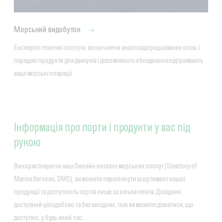
Морський видобуток
Експертні технічні послуги, включаючи аналіз відпрацьованих олив, і 
передові продукти для двигунів і допоміжного обладнання підтримають 
ваші морські операції.
Інформація про порти і продукти у вас під
рукою
Використовуючи наш Онлайн-каталог морських послуг (Directory of
Marine Services, DMS), ви можете переглянути асортимент нашої
продукції та доступність портів лише за кілька кліків. Довідник
доступний цілодобово та без вихідних, тож ви можете дізнатися, що
доступно, у будь-який час.