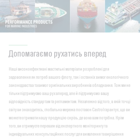
Допомагаємо рухатись вперед
Наші високоефективні мастильні матеріали розроблені для
задоволення як потреб вашого флоту, так і останніх вимог екологічного
законодавства та вимог оригінальних виробників обладнання. Тож ми не
тільки підтримуємо ваш рух вперед, але й підтримуємо вашу
відповідність стандартам та регламентам. Незалежно від того, в якій точці
світу ви знаходитесь, глобальна мережа поставок Castrol гарантує, що ви
можете отримати нашу продукцію скрізь, де вона вам потрібна. Крім
того, ви отримуєте переваги від експертного моніторингу та
індивідуальних консультаційних послуг для виявлення та вирішення