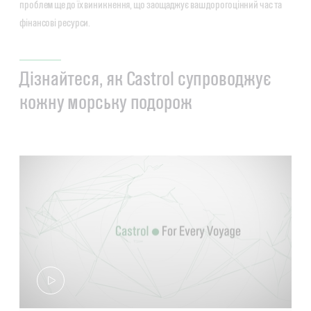
проблем ще до їх виникнення, що заощаджує ваш дорогоцінний час та
фінансові ресурси.
Дізнайтеся, як Castrol супроводжує
кожну морську подорож