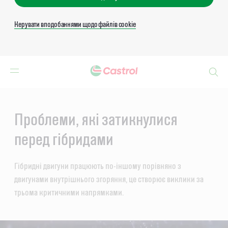
Керувати вподобаннями щодо файлів cookie
Search
Main
Content
Проблеми, які затикнулися
перед гібридами
Гібридні двигуни працюють по-іншому порівняно з
двигунами внутрішнього згоряння, це створює виклики за
трьома критичними напрямками.