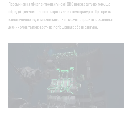
Перемикання між електродвигуном і ДВЗ призводить до того, що
гібридні двигуни працюють при нижчих температурах. Це сприяє
накопиченню води та палива в оливі і може погіршити властивості
деяких олив та призвести до погіршення роботи двигуна.