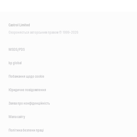
Castrol Limited
Охороняється авторським правом © 1999–2026
MSDS/PDS
bp global
Побажання щодо сookie
Юридичне повідомлення
Заява про конфіденційність
Мапа сайту
Політика безпеки праці