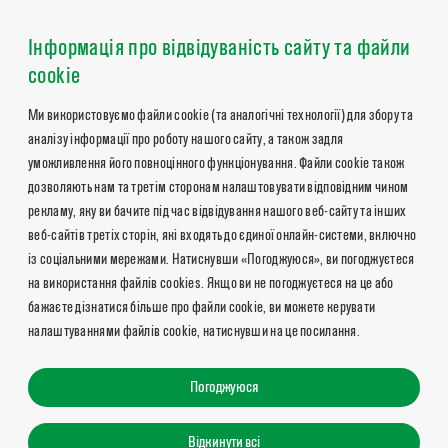
Інформація про відвідуваність сайту та файли
cookie
Ми використовуємо файли cookie (та аналогічні технології) для збору та
аналізу інформації про роботу нашого сайту, а також задля
уможливлення його повноцінного функціонування. Файли cookie також
дозволяють нам та третім сторонам налаштовувати відповідним чином
рекламу, яку ви бачите під час відвідування нашого веб-сайту та інших
веб-сайтів третіх сторін, які входять до єдиної онлайн-системи, включно
із соціальними мережами. Натиснувши «Погоджуюся», ви погоджуєтеся
на використання файлів cookies. Якщо ви не погоджуєтеся на це або
бажаєте дізнатися більше про файли cookie, ви можете керувати
налаштуваннями файлів cookie, натиснувши на це посилання.
Погоджуюся
Відкинути всі