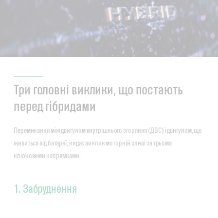
Три головні виклики, що постають
перед гібридами
Перемикання між двигуном внутрішнього згоряння (ДВС) і двигуном, що
живиться від батареї, кидає виклик моторній оливі за трьома
ключовими напрямками:
1. Забруднення