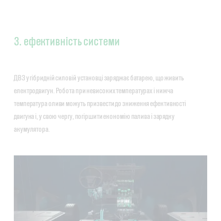
3. ефективність системи
ДВЗ у гібридній силовій установці заряджає батарею, що живить
електродвигун. Робота при невисоких температурах і нижча
температура оливи можуть призвести до зниження ефективності
двигуна і, у свою чергу, погіршити економію палива і зарядку
акумулятора.