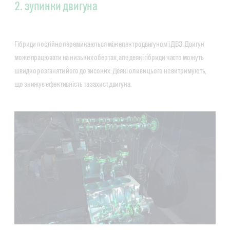
2. зупинки двигуна
Гібриди постійно перемикаються між електродвигуном і ДВЗ. Двигун
може працювати на низьких обертах, але деякі гібриди часто можуть
швидко розганяти його до високих. Деякі оливи цього не витримують,
що знижує ефективність та захист двигуна.