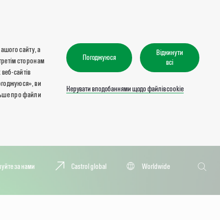
нашого сайту, а
Відкинути
Погоджуюся
третім сторонам
всі
 веб-сайтів
огоджуюся», ви
Керувати вподобаннями щодо файлів cookie
льше про файли
Пошук
куйте за нами
Castrol global
Worldwide
Пошук