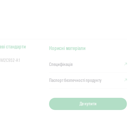
еві стандарти
Корисні матеріали
S-M2C952-A1
Специфікація
Паспорт безпечності продукту
Де купити