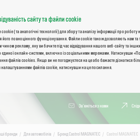
відуваність сайту та файли cookie
okie (та аналогічні технології) для збору та аналізу інформації про роботу 
 його повноцінного функціонування. Файли cookie також дозволяють нам та 
 чином рекламу, яку ви бачите під час відвідування нашого веб-сайту та інших
ь до єдиної онлайн-системи, включно із соціальними мережами. Натиснувши «П
ння файлів cookies. Якщо ви не погоджуєтеся на це або бажаєте дізнатися бі
и налаштуваннями файлів cookie, натиснувши на це посилання.
Зв'яжіться з нами
Слід
ші бренди
Для автомобілів
Бренд Castrol MAGNATEC
Castrol MAGNATEC