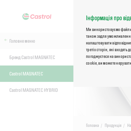
Інформація про від
Ми використовуємо файли co
також задля уможливлення
Головне меню
налаштовувати відповідним
третіх сторін, які входят
погоджуєтеся на використа
Бренд Castrol MAGNATEC
cookie, ви можете керуват
Castrol MAGNATEC
Castrol MAGNATEC HYBRID
Головна
Продукція
На