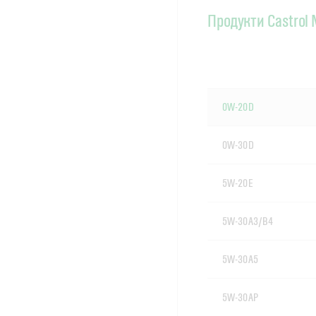
Продукти Castro
0W-20 D
0W-30 D
5W-20 E
5W-30 A3/B4
5W-30 A5
5W-30 AP