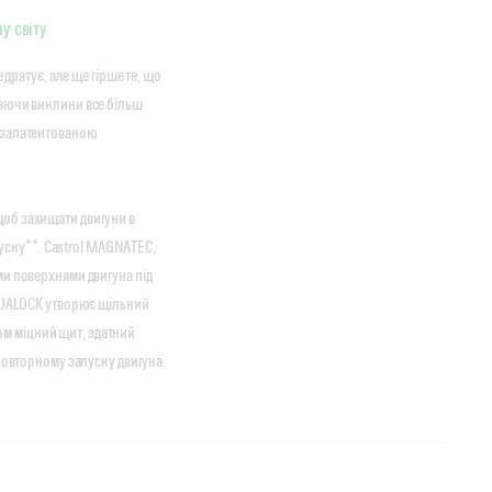
у світу
 дратує, але ще гірше те, що
маючи виклики все більш
 запатентованою
об захищати двигуни в
пуску**. Castrol MAGNATEC,
ми поверхнями двигуна під
 DUALOCK утворює щільний
м міцний щит, здатний
повторному запуску двигуна.