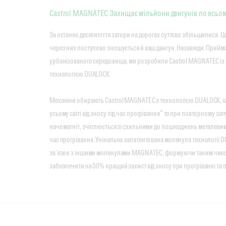
Castrol MAGNATEC Захищає мільйони двигунів по всьом
За останнє десятиліття затори на дорогах суттєво збільшилися. Це
через них поступово зношується й ваш двигун. Назавжди. Прий
урбанізованого середовища, ми розробили Castrol MAGNATEC із
технологією DUALOCK.
Механіки обирають Castrol MAGNATEC з технологією DUALOCK, щ
усьому світі від зносу під час прогрівання* та при повторному за
наче магніт, зчіплюється зі схильними до пошкоджень металеви
час прогрівання. Унікальна запатентована молекула технології
зв'язок з іншими молекулами MAGNATEC, формуючи таким чино
забезпечити на 50% кращий захист від зносу при прогріванні та 