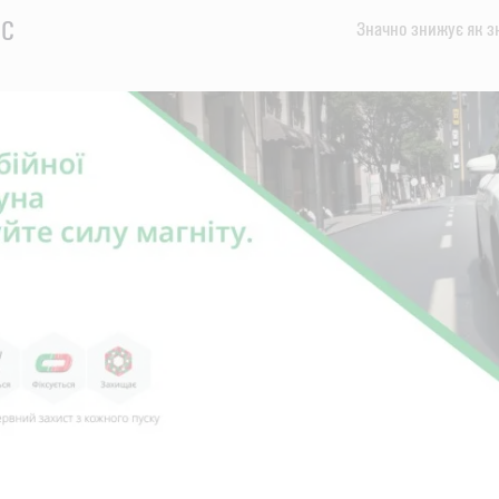
EC
Значно знижує як зн