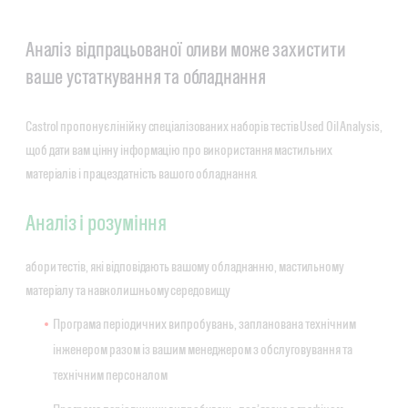
Аналіз відпрацьованої оливи може захистити
ваше устаткування та обладнання
Castrol пропонує лінійку спеціалізованих наборів тестів Used Oil Analysis,
щоб дати вам цінну інформацію про використання мастильних
матеріалів і працездатність вашого обладнання.
Аналіз і розуміння
абори тестів, які відповідають вашому обладнанню, мастильному
матеріалу та навколишньому середовищу
Програма періодичних випробувань, запланована технічним
інженером разом із вашим менеджером з обслуговування та
технічним персоналом