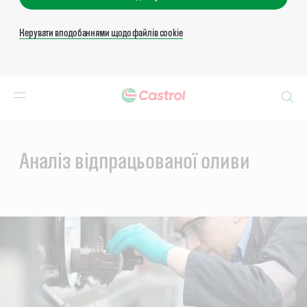
Керувати вподобаннями щодо файлів cookie
Search
Main
Content
Аналіз відпрацьованої оливи