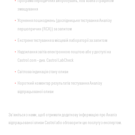
Програма періодичних випробувань, пов’язана з графіком
змащування
Усунення пошкоджень (дослідницьке тестування Аналізу
першопричин (RCA)) за запитом
Екстрене тестування в місцевій лабораторії за запитом
Надсилання звітів електронною поштою або у доступі на
Castrol.com – див. Castrol LabCheck
Світлова індикація стану оливи
Короткий коментар результатів тестування Аналізу
відпрацьованої оливи
Зв’яжіться з нами, щоб отримати додаткову інформацію про Аналіз
відпрацьованої оливи Castrol або обговорити цю послугу з експертом.