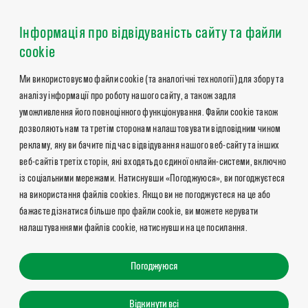
Інформація про відвідуваність сайту та файли
cookie
Ми використовуємо файли cookie (та аналогічні технології) для збору та
аналізу інформації про роботу нашого сайту, а також задля
уможливлення його повноцінного функціонування. Файли cookie також
дозволяють нам та третім сторонам налаштовувати відповідним чином
рекламу, яку ви бачите під час відвідування нашого веб-сайту та інших
веб-сайтів третіх сторін, які входять до єдиної онлайн-системи, включно
із соціальними мережами. Натиснувши «Погоджуюся», ви погоджуєтеся
на використання файлів cookies. Якщо ви не погоджуєтеся на це або
бажаєте дізнатися більше про файли cookie, ви можете керувати
налаштуваннями файлів cookie, натиснувши на це посилання.
Погоджуюся
Відкинути всі