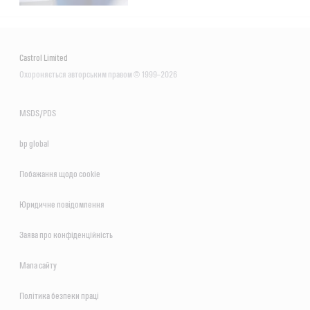
Castrol Limited
Охороняється авторським правом © 1999–2026
MSDS/PDS
bp global
Побажання щодо сookie
Юридичне повідомлення
Заява про конфіденційність
Мапа сайту
Політика безпеки праці