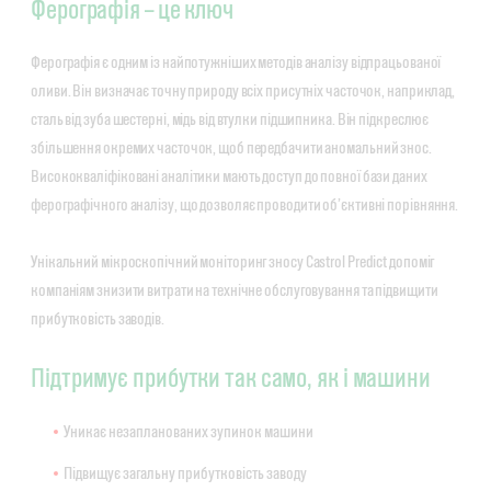
Ферографія – це ключ
Ферографія є одним із найпотужніших методів аналізу відпрацьованої
оливи. Він визначає точну природу всіх присутніх часточок, наприклад,
сталь від зуба шестерні, мідь від втулки підшипника. Він підкреслює
збільшення окремих часточок, щоб передбачити аномальний знос.
Висококваліфіковані аналітики мають доступ до повної бази даних
ферографічного аналізу, що дозволяє проводити об’єктивні порівняння.
Унікальний мікроскопічний моніторинг зносу Castrol Predict допоміг
компаніям знизити витрати на технічне обслуговування та підвищити
прибутковість заводів.
Підтримує прибутки так само, як і машини
Уникає незапланованих зупинок машини
Підвищує загальну прибутковість заводу