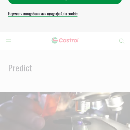
Керувати вподобаннями щодо файлів cookie
Search
Main
Content
Predict