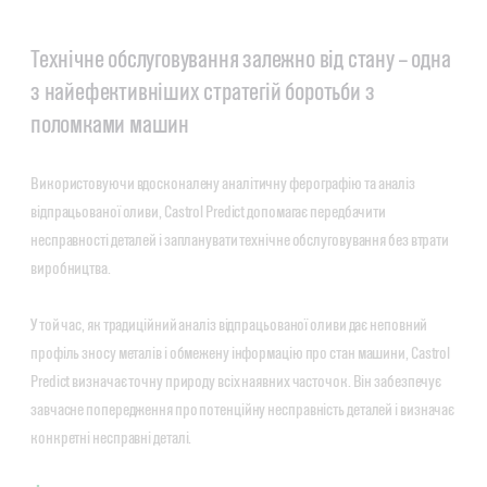
Технічне обслуговування залежно від стану – одна
з найефективніших стратегій боротьби з
поломками машин
Використовуючи вдосконалену аналітичну ферографію та аналіз
відпрацьованої оливи, Castrol Predict допомагає передбачити
несправності деталей і запланувати технічне обслуговування без втрати
виробництва.
У той час, як традиційний аналіз відпрацьованої оливи дає неповний
профіль зносу металів і обмежену інформацію про стан машини, Castrol
Predict визначає точну природу всіх наявних часточок. Він забезпечує
завчасне попередження про потенційну несправність деталей і визначає
конкретні несправні деталі.