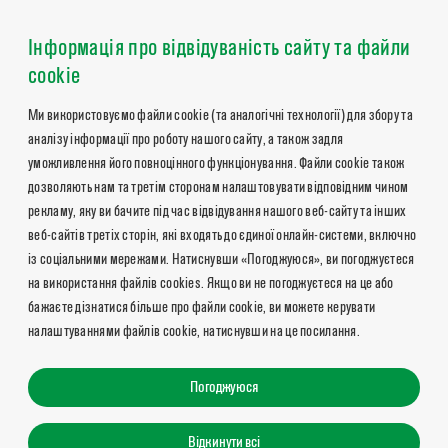
Інформація про відвідуваність сайту та файли
cookie
Ми використовуємо файли cookie (та аналогічні технології) для збору та
аналізу інформації про роботу нашого сайту, а також задля
уможливлення його повноцінного функціонування. Файли cookie також
дозволяють нам та третім сторонам налаштовувати відповідним чином
рекламу, яку ви бачите під час відвідування нашого веб-сайту та інших
веб-сайтів третіх сторін, які входять до єдиної онлайн-системи, включно
із соціальними мережами. Натиснувши «Погоджуюся», ви погоджуєтеся
на використання файлів cookies. Якщо ви не погоджуєтеся на це або
бажаєте дізнатися більше про файли cookie, ви можете керувати
налаштуваннями файлів cookie, натиснувши на це посилання.
Погоджуюся
Відкинути всі