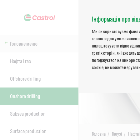
Інформація про від
Ми використовуємо файли co
також задля уможливлення
Головне меню
налаштовувати відповідним
третіх сторін, які входят
погоджуєтеся на використа
Нафта і газ
cookie, ви можете керуват
Offshore drilling
Onshore drilling
Subsea production
Surface production
Головна
Галузі
Нафта і