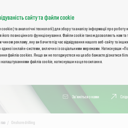
відуваність сайту та файли cookie
okie (та аналогічні технології) для збору та аналізу інформації про роботу 
 його повноцінного функціонування. Файли cookie також дозволяють нам та 
 чином рекламу, яку ви бачите під час відвідування нашого веб-сайту та інших
ь до єдиної онлайн-системи, включно із соціальними мережами. Натиснувши «П
ння файлів cookies. Якщо ви не погоджуєтеся на це або бажаєте дізнатися бі
и налаштуваннями файлів cookie, натиснувши на це посилання.
Зв'яжіться з нами
Слід
 газ
Onshore drilling