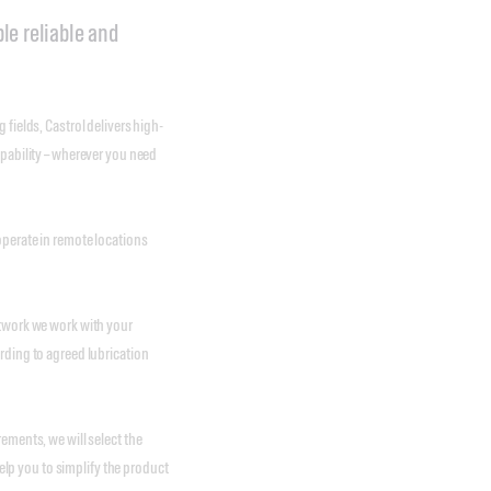
le reliable and
fields, Castrol delivers high-
apability – wherever you need
operate in remote locations
etwork we work with your
rding to agreed lubrication
ements, we will select the
p you to simplify the product