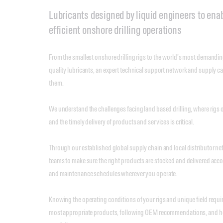
Lubricants designed by liquid engineers to enab
efficient onshore drilling operations
From the smallest onshore drilling rigs to the world’s most demanding 
quality lubricants, an expert technical support network and supply c
them.
We understand the challenges facing land based drilling, where rigs 
and the timely delivery of products and services is critical.
Through our established global supply chain and local distributor n
teams to make sure the right products are stocked and delivered acco
and maintenance schedules wherever you operate.
Knowing the operating conditions of your rigs and unique field requir
most appropriate products, following OEM recommendations, and hel