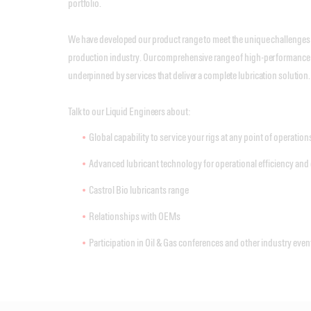
portfolio.
We have developed our product range to meet the unique challenges 
production industry. Our comprehensive range of high-performance a
underpinned by services that deliver a complete lubrication solution.
Talk to our Liquid Engineers about:
Global capability to service your rigs at any point of operation
Advanced lubricant technology for operational efficiency and
Castrol Bio lubricants range
Relationships with OEMs
Participation in Oil & Gas conferences and other industry even