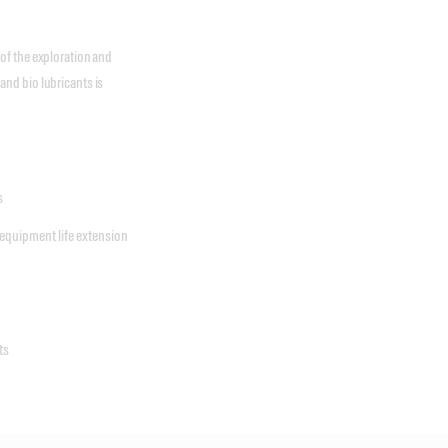
of the exploration and
nd bio lubricants is
s
 equipment life extension
ts