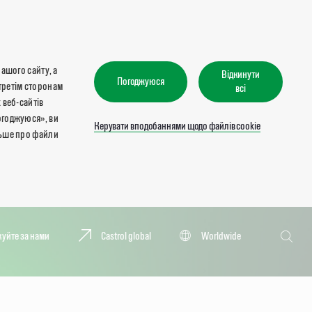
нашого сайту, а
Відкинути
Погоджуюся
третім сторонам
всі
 веб-сайтів
огоджуюся», ви
Керувати вподобаннями щодо файлів cookie
льше про файли
Пошук
куйте за нами
Castrol global
Worldwide
Пошук